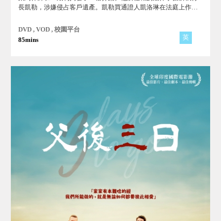
長凱勒，涉嫌侵占客戶遺產。凱勒買通證人凱洛琳在法庭上作偽
證，因此被判無罪。捕風捉影的媒體將班描寫成一個利用吹哨者
法案來勒索雇主的人...。
DVD , VOD , 校園平台
英
85mins