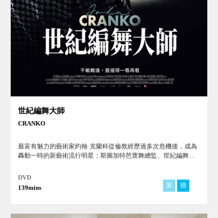
世紀編舞大師
CRANKO
最富有魅力的藝術家約翰·克蘭科從倫敦經歷過多次危機後，成為
轟動一時的新藝術流行明星：斯圖加特芭蕾舞總監、世紀編舞大
師。
DVD
英
德
139mins