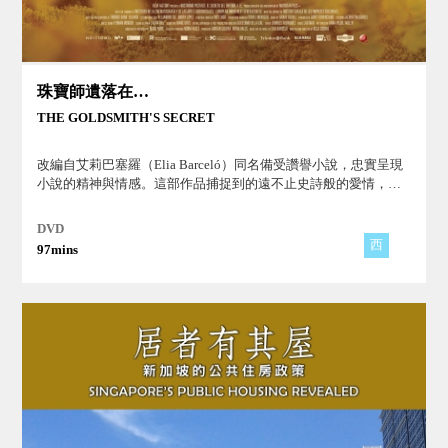
珠寶師遺落在時光裡的愛
THE GOLDSMITH'S SECRET
改編自艾莉巴塞羅（Elia Barceló）同名備受讚譽小說，忠實呈現
小說的精神與情感。這部作品捕捉到的遠不止史詩般的愛情，而
是將女權主義、父權制和毅力等主題元素交織在一起。法國小說
兼文學評論「愛是用心衡量的空間和時間。」對本片完美的註
DVD
解。
西
97mins