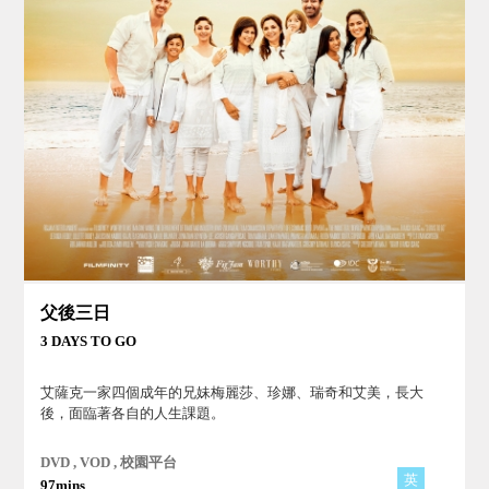
父後三日
3 DAYS TO GO
艾薩克一家四個成年的兄妹梅麗莎、珍娜、瑞奇和艾美，長大
後，面臨著各自的人生課題。
DVD , VOD , 校園平台
英
97mins