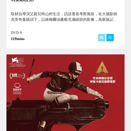
VERMIGLIO
取材自導演父親兒時山村生活，訪談耆老考察風俗，在大攝影師
克里奇曼鏡頭下，以維梅爾油畫般充滿細節的影像，為家族記
憶、消逝文化造影。
DVD-9
義
拉
119mins