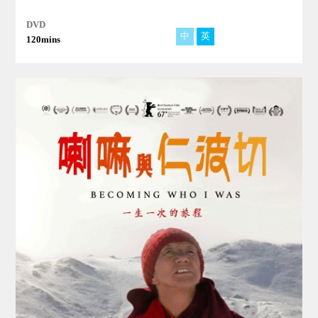
DVD
中
英
法
西
阿
120mins