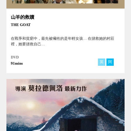
山羊的救贖
THE GOAT
在戰爭和貧窮中，最先被犧牲的是年輕女孩… 在拯救她的村莊
裡，她要拯救自己…
DVD
英
阿
91mins