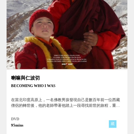
喇嘛與仁波切
BECOMING WHO I WAS
在當北印度高原上，一名佛教男孩發現自己是數百年前一位西藏
僧侶的轉世後，他的老師帶著他踏上一段尋找前世的旅程，重返
西藏。這是一個關於藏傳佛教「仁波切」信仰與無條件之愛的動
人故事。
DVD
藏
95mins