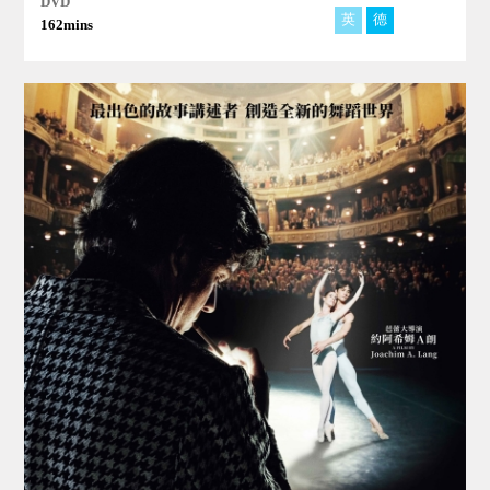
DVD
英
德
阿
162mins