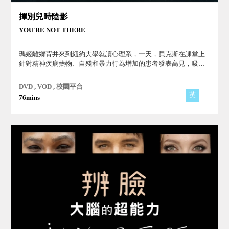
揮別兒時陰影
YOU'RE NOT THERE
瑪姬離鄉背井來到紐約大學就讀心理系，一天，貝克斯在課堂上
針對精神疾病藥物、自殘和暴力行為增加的患者發表高見，吸引
瑪姬的注意，笨拙的兩人產生了曖昧情愫...。
DVD , VOD , 校園平台
英
76mins