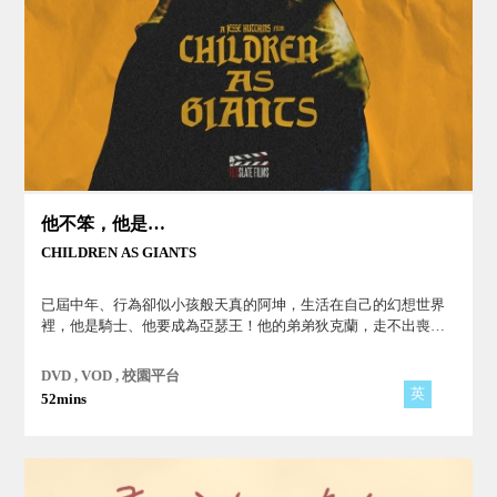
他不笨，他是我哥哥
CHILDREN AS GIANTS
已屆中年、行為卻似小孩般天真的阿坤，生活在自己的幻想世界
裡，他是騎士、他要成為亞瑟王！他的弟弟狄克蘭，走不出喪子
之痛而封閉自我，甚至不回家，導致妻兒拒絕與他往來...。
DVD , VOD , 校園平台
英
52mins