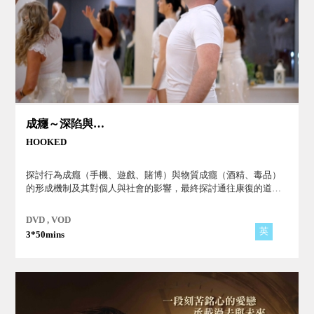
成癮～深陷與重生
HOOKED
探討行為成癮（手機、遊戲、賭博）與物質成癮（酒精、毒品）
的形成機制及其對個人與社會的影響，最終探討通往康復的道
路。透過真實案例與科學解說，影片呈現成癮如何與壓力、創傷
及環境交織，並強調其做為公共健康議題的重要性。內容更進一
DVD , VOD
步聚焦戒癮歷程的挑戰與支持系統的關鍵角色。
英
3*50mins