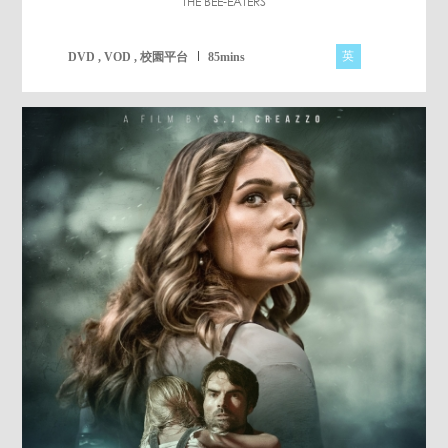
THE BEE-EATERS
英
DVD , VOD , 校園平台
85mins