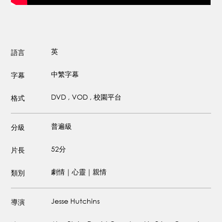
英
語言
中繁字幕
字幕
DVD , VOD , 校園平台
格式
普遍級
分級
52分
片長
劇情｜心靈｜親情
類別
Jesse Hutchins
導演