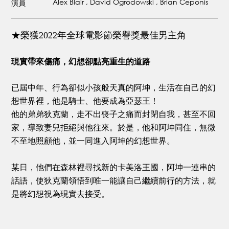
Alex Blair , David Ogrodowski , Brian Ceponis
演員
★榮獲2022年全球電影節榮譽獎最佳男主角
現實帶來傷痛，幻想卻點亮重生的道路
已屆中年、行為卻似小孩般天真的阿坤，生活在自己的幻
想世界裡，他是騎士、他要成為亞瑟王！
他的弟弟狄克蘭，走不出喪子之痛而封閉自我，甚至不回
家，導致妻兒拒絕與他往來。於是，他和阿坤同住，無微
不至地照顧他，並一同進入阿坤的幻想世界。
某日，他們在森林裡尋找新的卡美洛王國，阿坤一連串的
話語，使狄克蘭領悟到唯一能讓自己繼續前行的方法，就
是將幻想視為現實去接受。