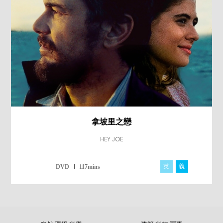
拿坡里之戀
HEY JOE
英
義
DVD
117mins