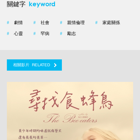
keyword
關鍵字
#
劇情
#
社會
#
親情倫理
#
家庭關係
#
心靈
#
罕病
#
勵志
RELATED
相關影片