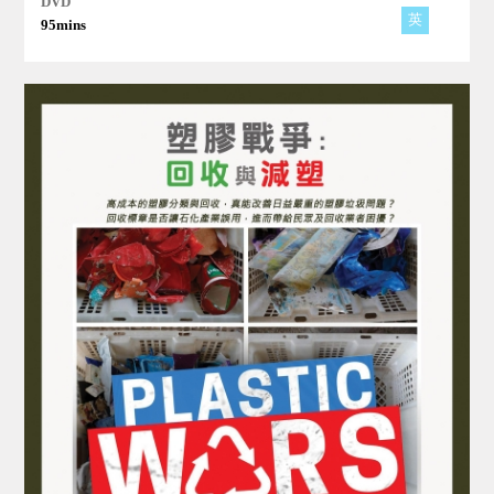
DVD
英
95mins