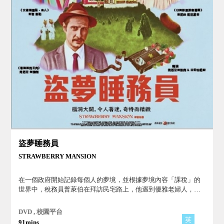
盜夢睡務員
STRAWBERRY MANSION
在一個政府開始記錄每個人的夢境，並根據夢境內容「課稅」的
世界中，稅務員普萊伯在拜訪民宅路上，他遇到優雅老婦人，捲
入一場宇宙之旅，他們必須一起找回家的路，擺脫政府控制束
縛，追逐愛與自由夢想，奇幻冒險的神祕旅程。
DVD , 校園平台
英
91mins