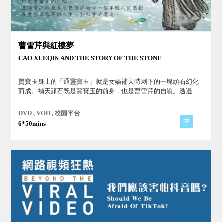
曹雪芹與紅樓夢
CAO XUEQIN AND THE STORY OF THE STONE
賈寶玉身上的「通靈寶玉」就是女媧補天時剩下的一塊頑石幻化
而成。補天頑石既是賈寶玉的前身，也是曹雪芹的自喻。透過賈
府衰落過程中一些年輕人的悲劇，表達出曹雪芹對人生、對社會
的思考。
DVD , VOD , 校園平台
中
6*50mins