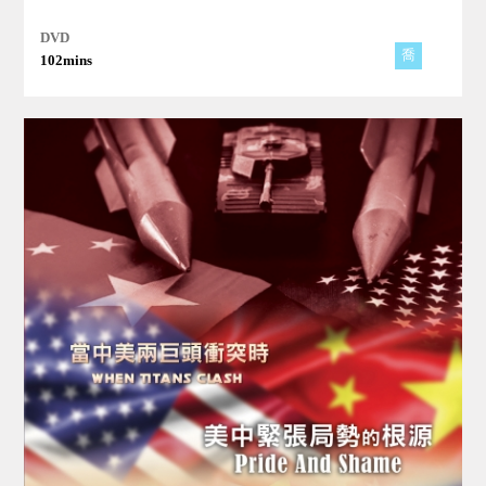
DVD
喬
102mins