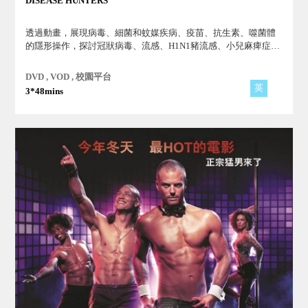
DISEASE HUNTERS
透過動畫，展現病毒、細菌和蚊媒疾病、疫苗、抗生素、噬菌體
的隱形操作，探討冠狀病毒、流感、H1N1豬流感、小兒麻痺症、
超級細菌、肺結核、瘧疾和登革熱等疾病。
DVD , VOD , 校園平台
英
3*48mins