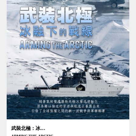
武裝北極：冰融下的戰線