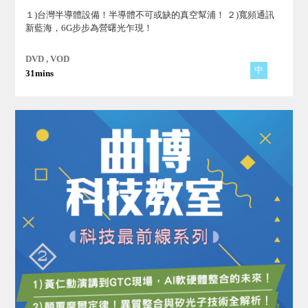
１)台灣半導體設備！半導體不可或缺的真空幫浦！ ２)寬頻通訊
新藍海，6G步步為營曙光乍現！
DVD , VOD
中
31mins