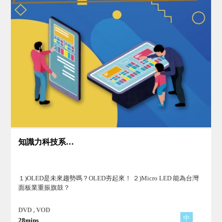
知識力科技系列Ⅱ(3)
１)OLED是未來趨勢嗎？OLED夯起來！ ２)Micro LED 能為台灣
面板業重振旗鼓？
DVD , VOD
中
28mins