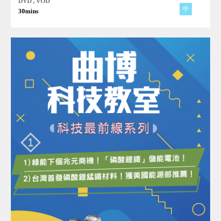
DVD , VOD
中
30mins