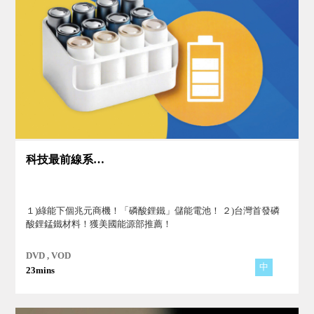
科技最前線系列(1)
１)綠能下個兆元商機！「磷酸鋰鐵」儲能電池！ ２)台灣首發磷
酸鋰錳鐵材料！獲美國能源部推薦！
DVD , VOD
中
23mins