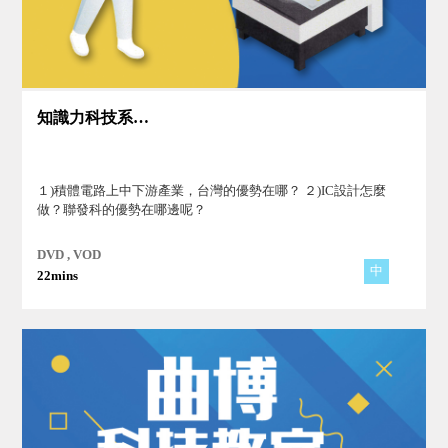
知識力科技系列Ⅱ(1)
１)積體電路上中下游產業，台灣的優勢在哪？ ２)IC設計怎麼
做？聯發科的優勢在哪邊呢？
DVD , VOD
中
22mins