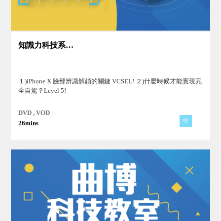
知識力科技系列Ⅱ(6)
１)iPhone X 臉部辨識解鎖的關鍵 VCSEL! ２)什麼時候才能實現完
全自駕？Level 5!
DVD , VOD
中
26mins