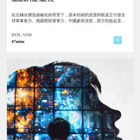
ARMING THE ARCTIC
在北極冰層迅速融化的背景下，原本封鎖的資源與航道正引發全
球軍事角力。俄羅斯部署軍力、中國參與演習，西方則急起直
追。深究北極軍備擴張，揭示氣候變遷如何點燃新一波地緣政治
衝突。
DVD , VOD
英
47mins