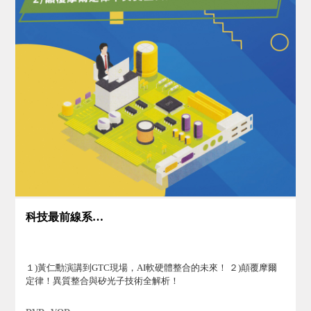
科技最前線系列(2)
１)黃仁勳演講到GTC現場，AI軟硬體整合的未來！ ２)顛覆摩爾
定律！異質整合與矽光子技術全解析！