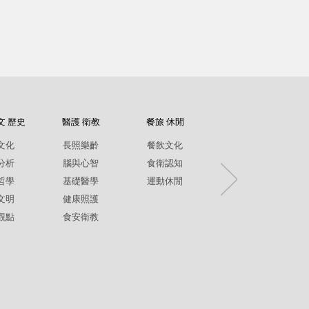
文 歷史
醫護 衛教
餐旅 休閒
紀錄片
文化
長照樂齡
餐飲文化
環境生態
分析
腦與心智
食衛認知
兩性平權
哲學
基礎醫學
運動休閒
社政人文
文明
健康照護
生命關懷
觀點
食安衛教
疾病保健
銀髮樂齡