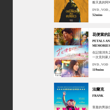
般天真的阿
己的幻想世
DVD , VOD
士、他要成
52mins
的弟弟狄克
子之痛而封
不回家，導
他往來...。
花便當的
PETALS A
MEMORIE
在記憶消失
一次見到家
獎作品改編
DVD , VOD
充滿奇幻色
119mins
語！
法蘭克
FRANK
害羞的男孩