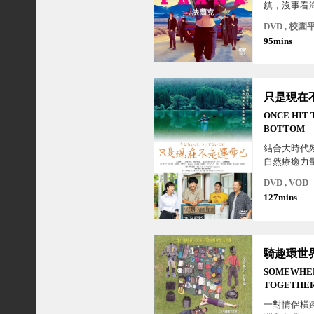
鎮，沒事看
平靜的像個
DVD , 校園
望用音樂理解
95mins
ONCE HIT 
BOTTOM
結合大時代
自然療癒力
品，伊吹有
DVD , VOD
編，泡沫經
127mins
蛇重生之路
騎趣環世
SOMEWHER
TOGETHE
一對情侶橫