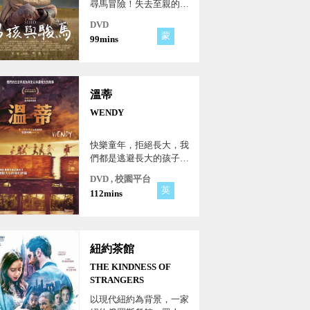
尋馬冒險！失去至親的男
孩展開他的生存意義之
DVD
旅！
蒙
99mins
溫蒂
WENDY
快樂童年，拒絕長大，我
們都是逃避長大的孩子！
受經典彼得潘啟發的改編
DVD , 校園平台
新作，描述迷失在時間與
英
112mins
空間不明的神秘島嶼，溫
蒂必須為家人而戰，與為
她的自由奮鬥，保存她永
不長大的年輕靈魂。
紐約茶館
THE KINDNESS OF
STRANGERS
以現代紐約為背景，一家