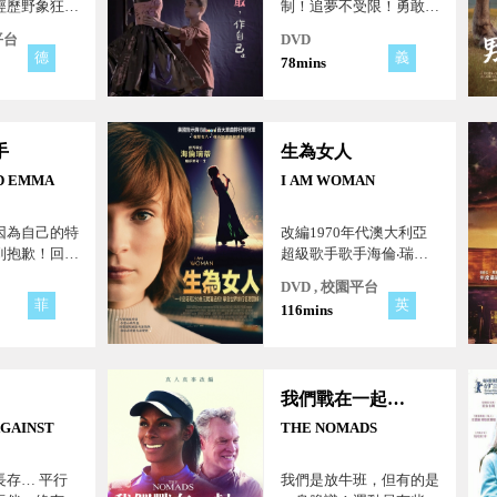
經歷野象狂追
制！追夢不受限！勇敢，
子精采冒險之
做自己！
平台
DVD
德
義
78mins
手
生為女人
ND EMMA
I AM WOMAN
因為自己的特
改編1970年代澳大利亞
到抱歉！回到
超級歌手歌手海倫‧瑞蒂
戀愛時光，人
（Helen Reddy）的生活
DVD , 校園平台
和職業生涯。
菲
英
116mins
我們戰在一起：攻無不克
AGAINST
THE NOMADS
長存… 平行
我們是放牛班，但有的是