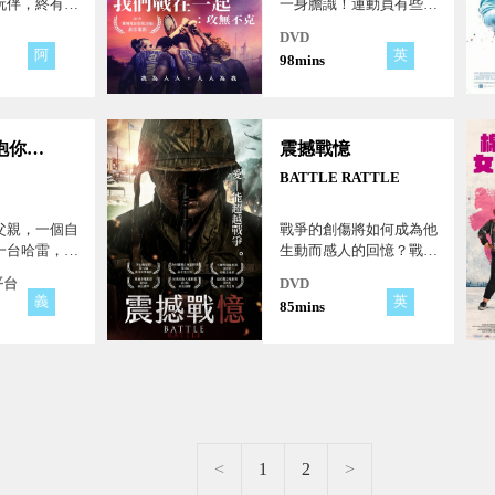
玩伴，終有交
一身膽識！運動員有些東
西是絕對的禁忌…
DVD
阿
英
98mins
如果我擁抱你請不要害怕
震撼戰憶
BATTLE RATTLE
父親，一個自
戰爭的創傷將如何成為他
一台哈雷，一
生動而感人的回憶？戰爭
的公路之旅。
結束，但創傷將永久留
平台
DVD
下…
義
英
85mins
<
1
2
>