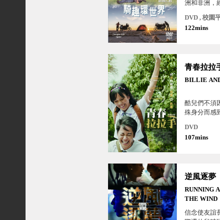
洲和非洲，
戰亂暴動份
DVD , 校園
旅！
122mins
青春拉拉
BILLIE A
酷兒們不須
殊身分而感
青春校園的
DVD
人都可愛…
107mins
逆風逐夢
RUNNING 
THE WIND
信念使友誼