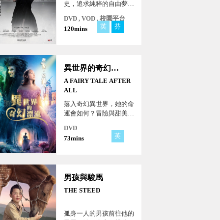
史，追求純粹的自由夢
想！
DVD , VOD , 校園平台
英
芬
120mins
異世界的奇幻漂流
A FAIRY TALE AFTER
ALL
落入奇幻異世界，她的命
運會如何？冒險與甜美，
全由她編撰！
DVD
英
73mins
男孩與駿馬
THE STEED
孤身一人的男孩前往他的