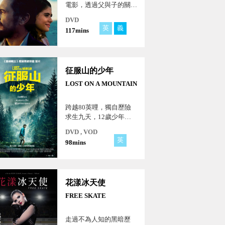
電影，透過父與子的關
係，探討美國與義大利之
DVD
間的歷史與情感糾葛。
英
義
117mins
征服山的少年
LOST ON A MOUNTAIN
跨越80英哩，獨自歷險
求生九天，12歲少年的
山難奇蹟！真人真事、激
DVD , VOD
勵人心的暢銷書改編！
英
98mins
花漾冰天使
FREE SKATE
走過不為人知的黑暗歷