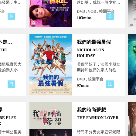
海發呆，生活
迷幻藥，成就一段少女
白日夢，卻渴
「成佛」之路！
平台
DVD , VOD , 校園平台
這個世界...
英
英
103mins
只是現在不走運而已
我們的最強暑假
THE
NICHOLAS ON
HOLIDAY
殘酷現實與大
暑假開始了，法國小朋友
量的動人小
期待和他們的家人前往海
喜同名小說改
邊度假，住飯店一起玩沙
DVD , 校園平台
濟瓦解後的魯
灘全新冒險。結交一群新
日
法
97mins
朋友，玩得很盡興。他認
識了一位水汪汪大眼的女
孩，以為父母想強迫他結
婚，誤會麻煩大了。不
界
我的時尚夢想
過，有一件事是確定的：
對於每個人來說，這將是
E ELSE
THE FASHION LOVER
一個最強、最搞笑、最難
R
忘的最強假期。
跨十萬公里美
時尚不分男女家庭背景限