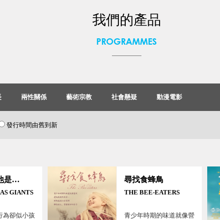
我們的產品
PROGRAMMES
長
兩性關係
藝術宗教
社會懸疑
動漫電影
發行時間由舊到新
他不笨，他是我哥哥
尋找食蜂鳥
AS GIANTS
THE BEE-EATERS
行為卻似小孩
青少年時期的味道就像營