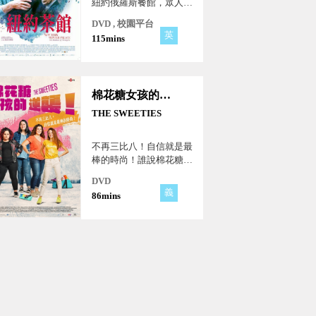
紐約俄羅斯餐館，眾人們
在彼此生活中穿梭的現代
DVD , 校園平台
溫情故事。
英
115mins
棉花糖女孩的逆襲
THE SWEETIES
不再三比八！自信就是最
棒的時尚！誰說棉花糖女
孩不能穿泳衣？
DVD
義
86mins