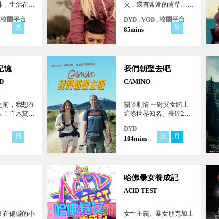
坤，生活在自
火，還有常常的青草…
界裡，他是騎
很多追逐以及等待那些迷
 , 校園平台
DVD , VOD , 校園平台
為亞瑟王！他
人、寧靜美好的日子...
英
英
85mins
蘭，走不出喪
閉自我，甚至
致妻兒拒絕與
記憶
我們朝聖去吧
ND
CAMINO
S
之前，我想在
關於劇情 一對父女踏上
人！直木賞得
這條世界知名、長達260
－笑淚交織，
公里的「聖雅各之路」，
DVD
彩的暖心物
尋找人生的答案…。
日
英
丹
104mins
哈佛暴女養成記
ACID TEST
住在偏僻的小
女性主義、暴女朋克加上