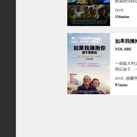
際遇的兒時
集的那日…
DVD
116mins
VOLARE
一個義大利
閉症孩子，
趟擁抱驚喜
DVD , 校園
97mins