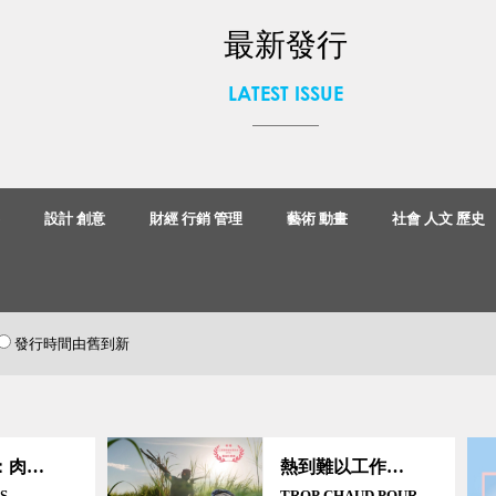
最新發行
LATEST ISSUE
事
設計 創意
財經 行銷 管理
藝術 動畫
社會 人文 歷史
發行時間由舊到新
動物工廠：肉品養殖場不能說的秘密
熱到難以工作～高溫下勞工的健康風險
ES
TROP CHAUD POUR