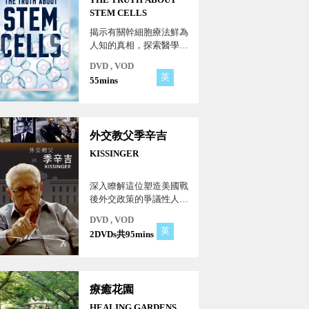
STEM CELLS
揭示有關幹細胞療法鮮為
人知的真相，探索醫學的
未來。透過最先進的
DVD , VOD
CGI、醫學專家的見解，
英
55mins
見證健康領域的方式轉
變，以瞭解幹細胞療法如
何在美容醫學及再生醫學
領域發揮更大作用。
外交教父季辛吉
KISSINGER
深入瞭解這位塑造美國戰
後外交政策的爭議性人
物。這是季辛吉非凡一生
DVD , VOD
中的最後一次受訪，揭示
英
2DVDs共95mins
了季辛吉多面向的人物真
實性格，對其思想和個性
提供了獨特的見解。
療癒花園
HEALING GARDENS