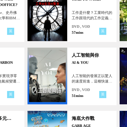
滿山遍野、數以千計的智
OOFFICE?
慧河狸組織反撲！
le、史丹佛
工作是什麼？工業時代的
學和IBM的
工作跟現代的工作定義是
分四個章節深
否一樣？一週工作五天，
DVD , VOD
智能對工作的
朝九晚五、加班成為常
英
英
57mins
如何確保它增
態，佔用我們生活的一大
代我們？員工
塊時間，也衍生出諸如過
項轉變？我們
勞等社會問題。
工智能是我們
人工智能與你
，並且永遠不
如何增強我們
CARBON
AI & YOU
是削減？
0年實現淨零
人工智能的發展正以驚人
免氣候變遷的
的速度前進，這種快速發
專家說這是可
展的技術，改變了人類的
DVD , VOD
本節目介紹可
體驗。如何應對人工智能
英
英
51mins
實現這一目標
的可能性及其風險，成為
這個時代最重要的議題之
一。
數位世代多元生活
海底大作戰
GARB AGE