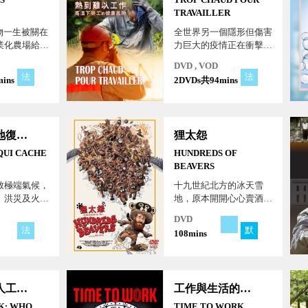
TRAVAILLER
物一生被關在
全世界另一個隱形但傷害
業化農場給動
力巨大的疫情正在衝擊勞
，動物的痛苦
工，而背後驅動力量是氣
DVD , VOD
殖的偏差，而
候變遷，對職場健康形成
法
法
ins
2DVDs共94mins
新的風險。 氣候暖化造
成新負擔，首當其衝的是
在戶外或無空調的地方工
作，單靠個人體力拼搏的
漂綠～林地復育的挑戰
狸太怨
農民、建築工、卡車司機
及外送員等基本勞工。
 QUI CACHE
HUNDREDS OF
BEAVERS
致極端氣候，
十九世紀北方的冰天雪
、洪災及火災
地，原本開開心心賣酒賺
事件，真實發
錢的卡亞克，意外遇到酒
DVD
遭。歐洲聯盟
廠失火，貨源付之一炬，
法
默
108mins
年前種植30
只好重新白手起家。北大
然而這真的可
荒生存大不易，兩袖寒風
全球暖化的解
的他在森林裡晃來晃去，
只能投身獵人行業，剝取
職場中的人工智能：誰在掌控辦公室？
工作與生活的整合
獸皮販售維生。然而，他
不知道他即將面對的，是
K: WHO
TIME TO WORK