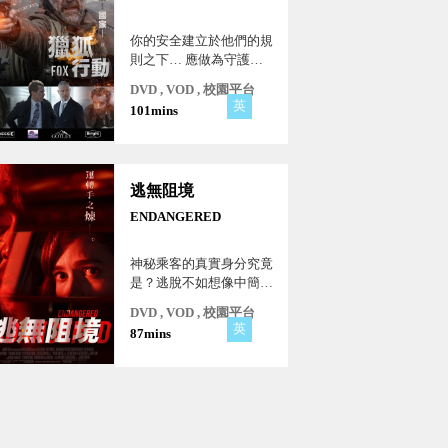
你的安全建立於他們的規
則之下… 應做為守護國
家的組織即將被無良政客
DVD , VOD , 校園平台
濫用…
英
101mins
逃無阻境
ENDANGERED
神秘乘客的真實身分究竟
是？逃脫不如想像中簡
單…
DVD , VOD , 校園平台
英
87mins