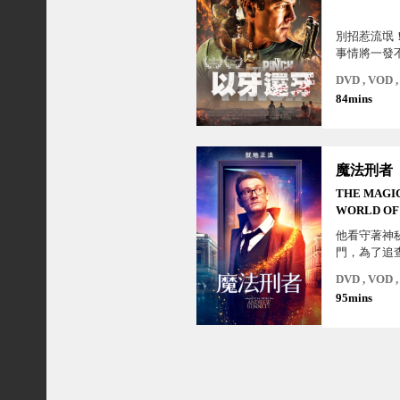
別招惹流氓
事情將一發
DVD , VOD
84mins
魔法刑者
THE MAGI
WORLD OF
BENNETT
他看守著神
門，為了追
仇之書，他
DVD , VOD
串警方未解
95mins
鎮…