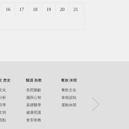
16
17
18
19
20
21
文 歷史
醫護 衛教
餐旅 休閒
紀錄片
文化
長照樂齡
餐飲文化
環境生態
分析
腦與心智
食衛認知
兩性平權
哲學
基礎醫學
運動休閒
社政人文
文明
健康照護
生命關懷
觀點
食安衛教
疾病保健
銀髮樂齡