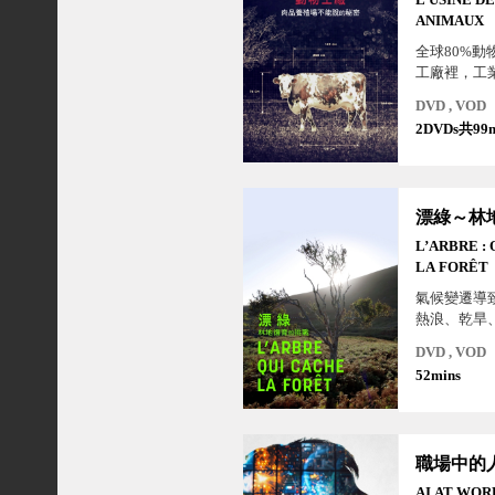
ANIMAUX
全球80%動
工廠裡，工
物帶來痛苦
DVD , VOD
不是工業養
2DVDs共99m
是常態。
L’ARBRE :
LA FORÊT
氣候變遷導
熱浪、乾旱
等氣候緊急
DVD , VOD
生在我們周
52mins
預計在2030
億棵樹木，
以成為對抗
方嗎？
AI AT WOR