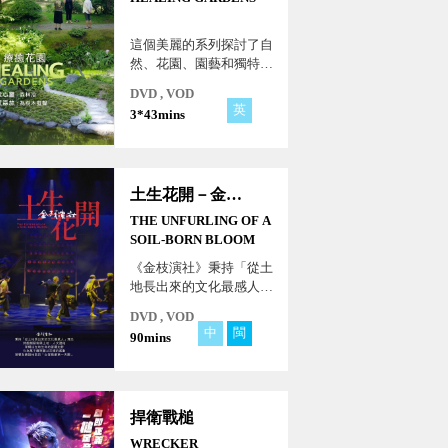
這個美麗的系列探討了自
然、花園、園藝和獨特綠
色空間的療癒能力，以及
DVD , VOD
大自然的改變力量，為不
英
3*43mins
同需求的人們提供滿滿的
健康益處。
土生花開－金枝演社
THE UNFURLING OF A
SOIL-BORN BLOOM
《金枝演社》秉持「從土
地長出來的文化最感人」
理念，將戲劇藝術與土
DVD , VOD
地、人文連結，架構出在
中
閩
90mins
地生命的普羅史詩，化為
萬千觀眾難以忘懷的感
動，被譽為最接地氣的
「臺客戲劇第一天團」！
捍衛戰槌
WRECKER