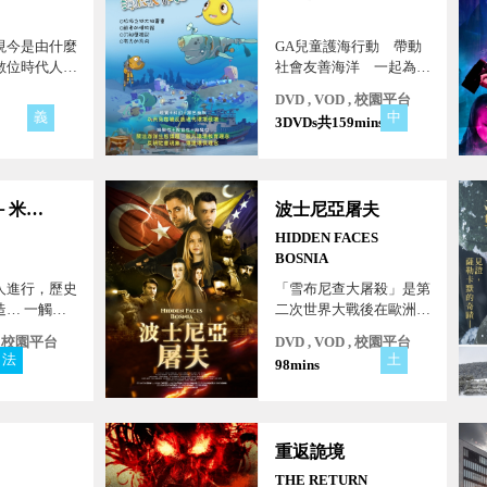
現今是由什麼
GA兒童護海行動 帶動
數位時代人類
社會友善海洋 一起為海
… 多元生
洋發聲
DVD , VOD , 校園平台
角鏡，空前絕
義
中
3DVDs共159mins
巡洋悍將－米歇爾
波士尼亞屠夫
HIDDEN FACES
BOSNIA
人進行，歷史
「雪布尼查大屠殺」是第
造… 一觸即
二次世界大戰後在歐洲最
有誰能拯救？
嚴重的一次屠殺行為…
 , 校園平台
DVD , VOD , 校園平台
法
荷
土
98mins
重返詭境
H
THE RETURN