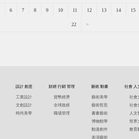
6
7
8
9
10
11
12
13
14
15
22
>
設計 創意
財經 行銷 管理
藝術 動畫
社會 人
工業設計
貨幣經濟
藝術美學
社會
文創設計
全球政經
藝術哲思
社會
時尚美學
職場管理
書畫藝術
人文
博物館學
世界
動漫創作
教育
表演藝術