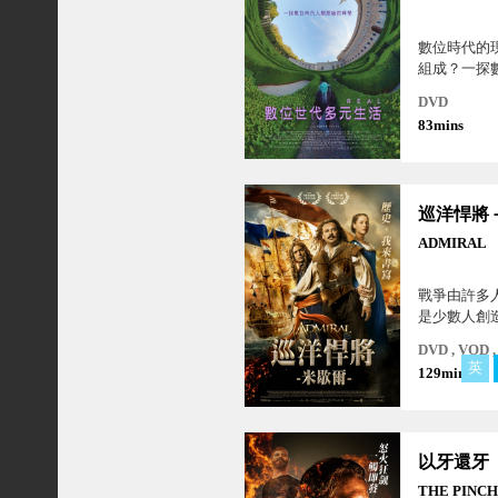
數位時代的
組成？一探
經驗的轉變
DVD
活，多樣廣
83mins
後…
ADMIRAL
戰爭由許多
是少數人創
發的內戰，
DVD , VOD
英
129mins
以牙還牙
THE PINC