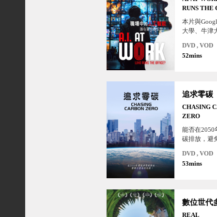
RUNS THE 
本片與Goog
大學、牛津大
專家合作，
DVD , VOD
入探討人工
52mins
影響：我們
強而不是取
如何參與這
如何確保人
追求零碳
選擇的工具
會叛變？AI
CHASING 
的產能而不
ZERO
能否在205
碳排放，避
最大衝擊？
DVD , VOD
以做到的。
53mins
以幫助我們
的科技。
REAL