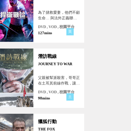
為了拯救愛妻，他們不顧
生命… 與法外正義聯
手，攻破幕後陰謀！
DVD , VOD , 校園平台
英
127mins
潛訪戰線
JOURNEY TO WAR
父親被幫派殺害，哥哥正
在土耳其前線作戰，讓他
們不顧危險前往火線尋找
DVD , VOD , 校園平台
至親…
土
98mins
獵狐行動
THE FOX