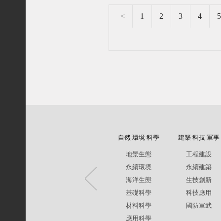
<
1
2
3
4
5
自然 環境 科學
建築 科技 軍事
地景生態
工程建設
永續環境
永續建築
海洋生態
生技創新
基礎科學
科技應用
材料科學
國防軍武
應用科學