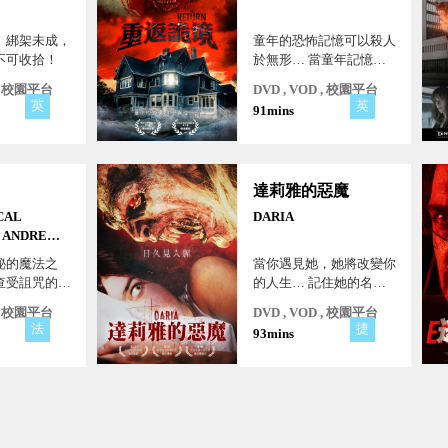
！綁架未成，
童年的恐怖記憶可以殺人
不可收拾！
於無形… 當童年記憶與
現實互相重疊…
 , 校園平台
DVD , VOD , 校園平台
英
英
91mins
達莉雅的惡魔
CAL
DARIA
 ANDREW
秘的魔法之
當你遇見她，她將改變你
查受詛咒的復
的人生… 記住她的名
來到發生一連
字…
 , 校園平台
DVD , VOD , 校園平台
謀殺案的小
法
捷
93mins