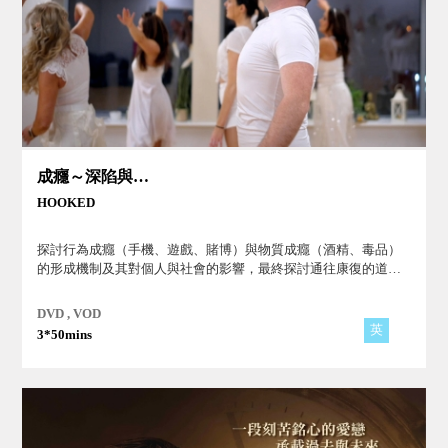
成癮～深陷與重生
HOOKED
探討行為成癮（手機、遊戲、賭博）與物質成癮（酒精、毒品）
的形成機制及其對個人與社會的影響，最終探討通往康復的道
路。透過真實案例與科學解說，影片呈現成癮如何與壓力、創傷
及環境交織，並強調其做為公共健康議題的重要性。內容更進一
DVD , VOD
步聚焦戒癮歷程的挑戰與支持系統的關鍵角色。
英
3*50mins