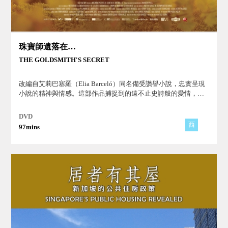
珠寶師遺落在時光裡的愛
THE GOLDSMITH'S SECRET
改編自艾莉巴塞羅（Elia Barceló）同名備受讚譽小說，忠實呈現
小說的精神與情感。這部作品捕捉到的遠不止史詩般的愛情，而
是將女權主義、父權制和毅力等主題元素交織在一起。法國小說
兼文學評論「愛是用心衡量的空間和時間。」對本片完美的註
DVD
解。
西
97mins