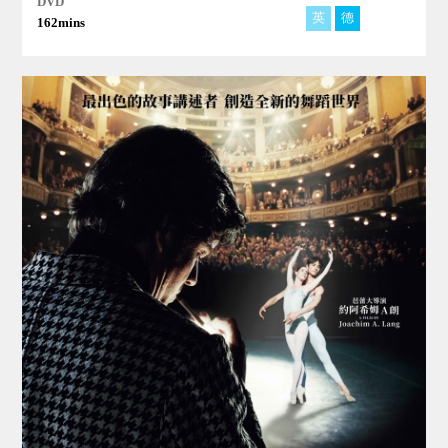
DVD
英
德
阿
162mins