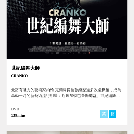
世紀編舞大師
CRANKO
最富有魅力的藝術家約翰·克蘭科從倫敦經歷過多次危機後，成為
轟動一時的新藝術流行明星：斯圖加特芭蕾舞總監、世紀編舞大
師。
DVD
英
德
139mins