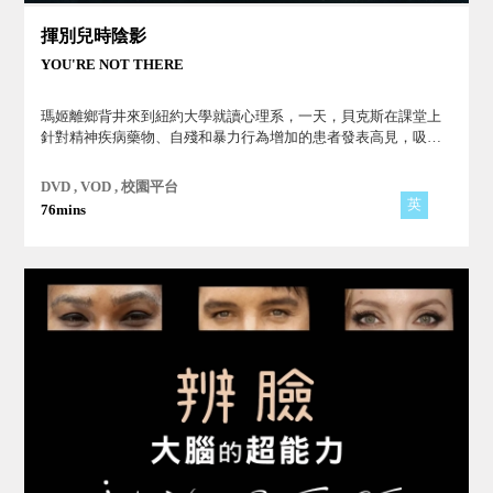
揮別兒時陰影
YOU'RE NOT THERE
瑪姬離鄉背井來到紐約大學就讀心理系，一天，貝克斯在課堂上
針對精神疾病藥物、自殘和暴力行為增加的患者發表高見，吸引
瑪姬的注意，笨拙的兩人產生了曖昧情愫...。
DVD , VOD , 校園平台
英
76mins