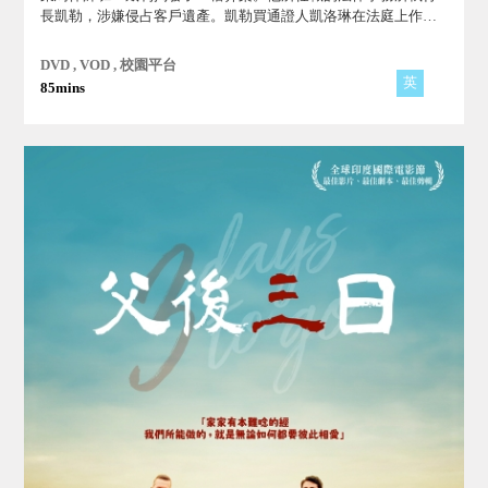
長凱勒，涉嫌侵占客戶遺產。凱勒買通證人凱洛琳在法庭上作偽
證，因此被判無罪。捕風捉影的媒體將班描寫成一個利用吹哨者
法案來勒索雇主的人...。
DVD , VOD , 校園平台
英
85mins