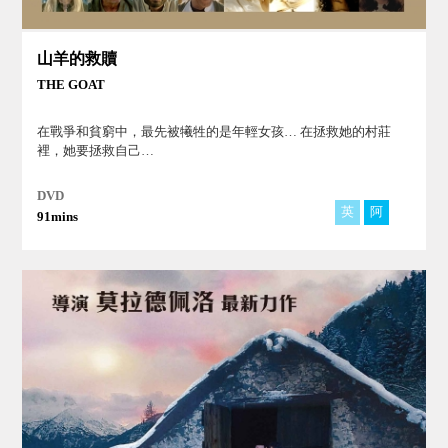
山羊的救贖
THE GOAT
在戰爭和貧窮中，最先被犧牲的是年輕女孩… 在拯救她的村莊
裡，她要拯救自己…
DVD
英
阿
91mins