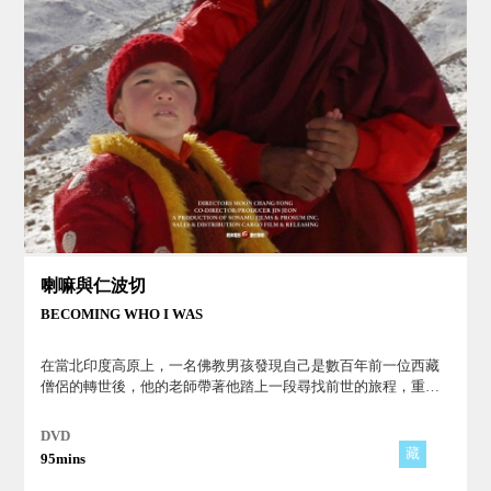
喇嘛與仁波切
BECOMING WHO I WAS
在當北印度高原上，一名佛教男孩發現自己是數百年前一位西藏
僧侶的轉世後，他的老師帶著他踏上一段尋找前世的旅程，重返
西藏。這是一個關於藏傳佛教「仁波切」信仰與無條件之愛的動
人故事。
DVD
藏
95mins