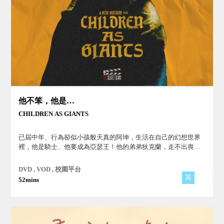
他不笨，他是我哥哥
CHILDREN AS GIANTS
已屆中年、行為卻似小孩般天真的阿坤，生活在自己的幻想世界
裡，他是騎士、他要成為亞瑟王！他的弟弟狄克蘭，走不出喪子
之痛而封閉自我，甚至不回家，導致妻兒拒絕與他往來...。
DVD , VOD , 校園平台
英
52mins