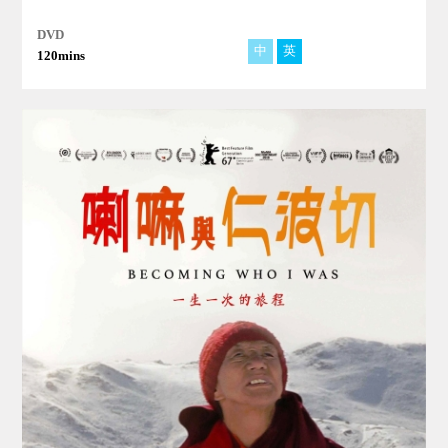
DVD
中
英
法
西
阿
120mins