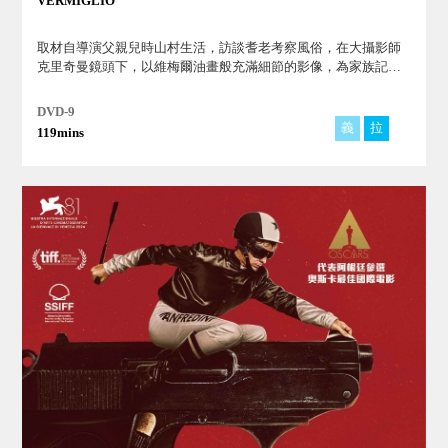
VERMIGLIO
取材自導演父親兒時山村生活，訪談耆老考察風俗，在大攝影師
克里奇曼鏡頭下，以維梅爾油畫般充滿細節的影像，為家族記
憶、消逝文化造影。
DVD-9
義
拉
119mins