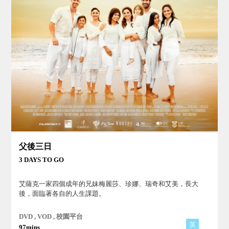
父後三日
3 DAYS TO GO
艾薩克一家四個成年的兄妹梅麗莎、珍娜、瑞奇和艾美，長大
後，面臨著各自的人生課題。
DVD , VOD , 校園平台
英
97mins