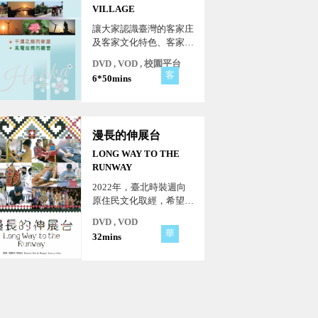
動物之間的衝突，以人類
VILLAGE
世的宏觀視角揭示大滅絕
讓大家認識臺灣的客家庄
的現實。
及客家文化特色、客家美
食與地方特產，並體現客
DVD , VOD , 校園平台
家族群的民俗風情、生活
客
6*50mins
習俗、在地文化以及客家
刻苦耐勞的精神。
漫長的伸展台
LONG WAY TO THE
RUNWAY
2022年，臺北時裝週向
原住民文化取經，希望各
族的編織、配色、刺繡、
DVD , VOD
紋飾、色彩等，成為時尚
華
32mins
的靈感。因此五位時尚設
計師與五位原住民族人間
國寶老師跨界合作，將原
住民祖先們在台灣深山、
草原、深谷、溪流、島
嶼、海洋流傳的故事，織