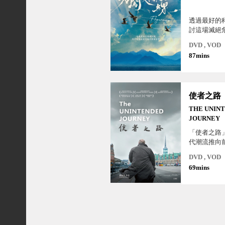
透過最好的
討這場滅絕
實。
DVD , VOD
87mins
使者之路
THE UNIN
JOURNEY
「使者之路
代潮流推向
代遺忘的台
DVD , VOD
事。
69mins