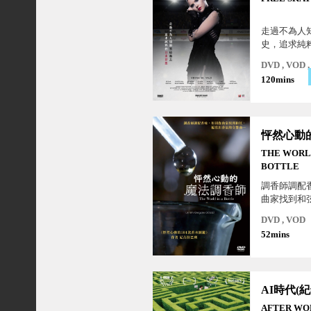
走過不為人
史，追求純
想！
DVD , VOD
120mins
THE WORLD
BOTTLE
調香師調配
曲家找到和
氛的交響曲
DVD , VOD
52mins
AFTER WO