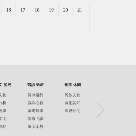
成了美麗的衣服。
16
17
18
19
20
21
文 歷史
醫護 衛教
餐旅 休閒
紀錄片
文化
長照樂齡
餐飲文化
環境生態
分析
腦與心智
食衛認知
兩性平權
哲學
基礎醫學
運動休閒
社政人文
文明
健康照護
生命關懷
觀點
食安衛教
疾病保健
銀髮樂齡