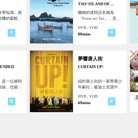
TAO~ISLAND OF
PEOPLE
科學知識，探
蘭嶼的達悟語名稱為
危機的嚴酷事
「Ponso no Tao」，意思
是「人之島」。它位於臺
DVD , VOD
灣東南方外海上，航程約
中
中
80mins
2個小時。這段拍攝的旅
程，也是我們在島上同時
經歷著新與舊、傳統與現
代的各種衝擊的一段心路
夢響唐人街
歷程。
TENDED
CURTAIN UP!
」是一位被時
紐約唐人街的一家華裔少
前線，也被時
年劇社，被迪士尼選中排
灣教授的故
演少年版《冰雪奇緣》。
DVD , VOD
本片記錄了這群孩子從試
華
英
69mins
鏡、排練到上演的全過
程，見證他們顛覆美國社
會中“華裔多是書呆子”的
刻板印象。