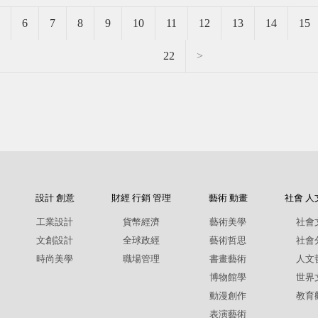
6
7
8
9
10
11
12
13
14
15
22
>
設計 創意
財經 行銷 管理
藝術 動畫
社會 人
工業設計
貨幣經濟
藝術美學
社會
文創設計
全球政經
藝術哲思
社會
時尚美學
職場管理
書畫藝術
人文
博物館學
世界
動漫創作
教育
表演藝術