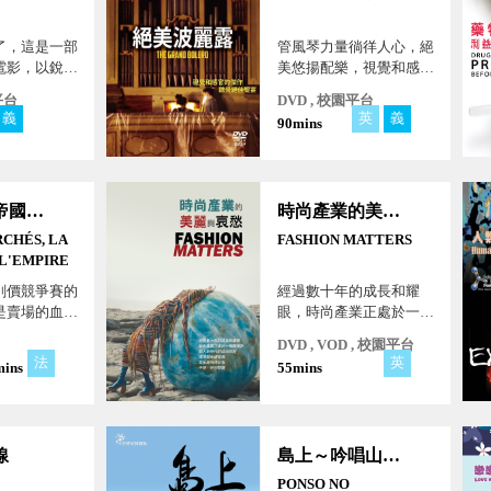
了，這是一部
管風琴力量徜徉人心，絕
電影，以銳利
美悠揚配樂，視覺和感官
的幽默來審視
的傑作，聽覺絕佳饗宴
平台
DVD , 校園平台
義
韓
英
義
90mins
國家人民不需
受休閒時光，
強化學習訓
大財？
大賣場～帝國的殞落
時尚產業的美麗與哀愁
CHÉS, LA
FASHION MATTERS
L'EMPIRE
削價競爭賽的
經過數十年的成長和耀
是賣場的血，
眼，時尚產業正處於一個
的血？砍的是
轉捩點、陷入新時代的政
DVD , VOD , 校園平台
品安全，還是
治問題、環境與永續發
法
英
ins
55mins
？
展、文化挪用與佔有、平
等、性別問題！
線
島上～吟唱山海間
PONSO NO