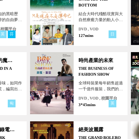
BOTTOM
知的黑暗歷
結合大時代殘酷現實與大
粹的自由夢
自然療癒力量的動人小
品，伊吹有喜同名小說改
 , 校園平台
DVD , VOD
編，泡沫經濟瓦解後的魯
英
芬
日
127mins
蛇重生之路
怦然心動的魔法調香師
時尚產業的未來
 IN A
THE BUSINESS OF
FASHION SHOW
香味，如同作
全球時裝業每年銷售超過
弦，編寫出香
一千億件服裝，我們的地
。
球為此付出多少代價？帶
DVD , VOD , 校園平台
領觀眾瞭解疫情後的時尚
匈
英
3*45mins
產業如何重新調整以平衡
利潤與目標，透過轉售革
命、元宇宙等打造時尚的
未來！
AI時代(紀錄電影)
絕美波麗露
RK
THE GRAND BOLERO