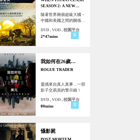
SEASON 2: A NEW
WORLD ORDER?
隨著世界兩個超級大國－
中國和美國之間的關係變
得越來越緊張，瞭解這場
DVD , VOD , 校園平台
巨大的權力鬥爭，變得前
英
2*47mins
所未有的重要性。
我如何在26歲賠掉30億美元
ROGUE TRADER
靈感來自真人真事，一部
影子交易員的警示錄！
DVD , VOD , 校園平台
英
80mins
懾影屍
POST MORTEM