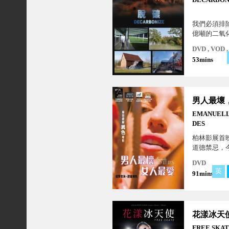
我們必須排除
億噸的二氧
何做呢？新
DVD , VOD
捉和儲存足
53mins
體，以減緩
的速度？
EMANUELL
DES
柏林影展首
道德禁忌，
學情慾佳作
DVD
英
91mins
花漾冰天
FREE SKA