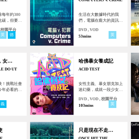
每年約380
生活在大數據時代的我
化碳，但要如
們，電腦在龐大的資訊中
的科技能否捕
尋找模式以預測未來，而
 , 校園平台
DVD , VOD
夠的溫室氣
我們依賴預測的正確性。
英
德
英
53mins
地球氣溫上升
警務單位利用「預測性演
算法」預測犯罪行為，但
是其中暗藏種族偏見的爭
議卻至今存在。我們應該
男人最壞，女人最愛
哈佛暴女養成記
信任「預測性演算法」
嗎？
E DO UT
ACID TEST
映！挑戰社會
女性主義、暴女朋克加上
今年必看的文
迷幻藥，成就一段少女
！
「成佛」之路！
DVD , VOD , 校園平台
義
法
英
103mins
使
只是現在不走運而已
TE
ONCE HIT THE