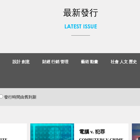
最新發行
LATEST ISSUE
事
設計 創意
財經 行銷 管理
藝術 動畫
社會 人文 歷史
發行時間由舊到新
電腦 v. 犯罪
IZE
COMPUTERS V. CRIME