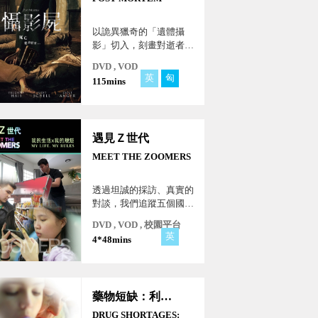
以詭異獵奇的「遺體攝
影」切入，刻畫對逝者的
溫暖與呵護！
DVD , VOD
英
匈
115mins
遇見Ｚ世代
MEET THE ZOOMERS
透過坦誠的採訪、真實的
對談，我們追蹤五個國家
的Ｚ世代，瞭解他們如何
DVD , VOD , 校園平台
應對2020年代的獨特挑
英
4*48mins
戰和機遇。從全球新冠疫
情到新科技，節目揭示了
是什麼塑造了這年輕的一
代！
藥物短缺：利益高於病患
DRUG SHORTAGES: