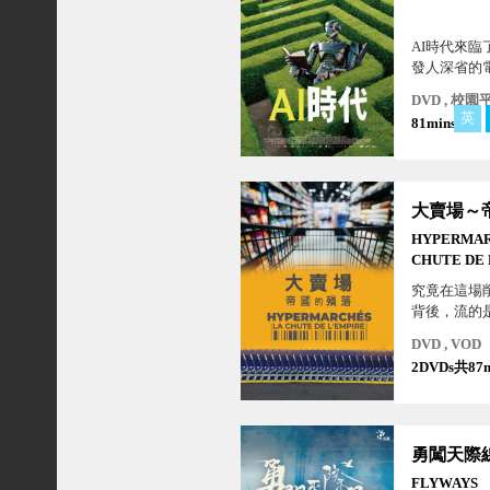
AI時代來臨
發人深省的
視覺和敏銳
DVD , 校園
21 世紀的工作現象。當
英
81mins
今世界哪個
工作，只享
要求民眾並
練，悶聲發
HYPERMAR
CHUTE DE 
究竟在這場
背後，流的
還是供應商
DVD , VOD
消費者的食
2DVDs共87m
賣場的利潤
勇闖天際
FLYWAYS