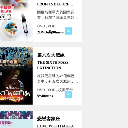
PROFITS BEFORE
PATIENTS
因疫情而曝光的國際調
查，解釋了製藥集團如何
投機藥品，造成藥品短
DVD , VOD
缺，以提高價格。 面臨
法
2DVDs共90mins
藥品供應短缺，並非醫院
或政府決定的，在製藥業
和政府的角力遊戲中，贏
家永遠是製藥業。
第六次大滅絕
THE SIXTH MASS
EXTINCTION
在我們星球的46億年歷
史中，有五次大滅絕，現
在第六次大滅絕正在進行
DVD , VOD , 校園平台
中。與前五次由小行星撞
英
5*48mins
擊和冰河時代等災難性全
球事件引起的大滅絕不
同，第六次大滅絕的原因
是人類活動。《第六次大
戀戀客家庄
滅絕》探訪當前人類滅絕
的地點，記錄人類與野生
LOVE WITH HAKKA