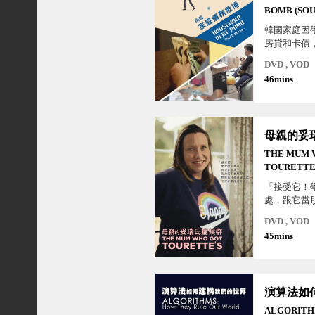
BOMB (SO
KOREA)
韓國家庭因
房貸和卡債
債而導致家
DVD , VOD
46mins
THE MUM 
TOURETTE
「接受它！
處，跟它當
不會離開。
DVD , VOD
瑞氏症，它
45mins
命！」
ALGORITH