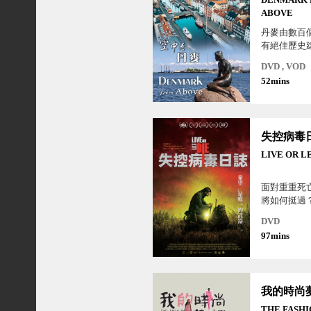
ABOVE
丹麥由數百
有絕佳歷史
現代建築聞
DVD , VOD
口不多的小
52mins
歷史上扮演
失控病毒
LIVE OR L
面對重重死
將如何挺過
大地，人類
DVD
97mins
我的時尚
THE FASH