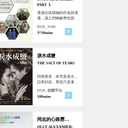
PART １
透過社區積極的作為與溝
通，讓人們瞭解男性固有
的心理問題、男性自殺率
DVD , VOD
和他們所需要的支持。
英
3*30mins
淚水成鹽
THE SALT OF TEARS
回憶再美，終究是過去，
話再好說，那也只是逢場
作戲。一個男人與周圍三
DVD , 校園平台
個女人的情感，給人輕喜
法
100mins
劇與新鮮和振奮。
同志的心路歷程與面對
OLLY ALEXANDER: