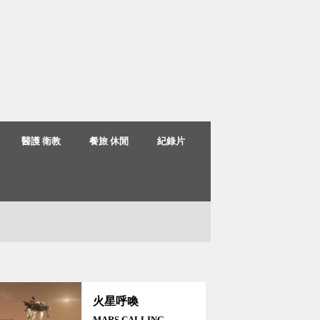
醫護 衛教
餐旅 休閒
紀錄片
火星呼喚
MARS CALLING