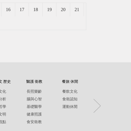
16
17
18
19
20
21
文 歷史
醫護 衛教
餐旅 休閒
紀錄片
文化
長照樂齡
餐飲文化
環境生態
分析
腦與心智
食衛認知
兩性平權
哲學
基礎醫學
運動休閒
社政人文
文明
健康照護
生命關懷
觀點
食安衛教
疾病保健
銀髮樂齡