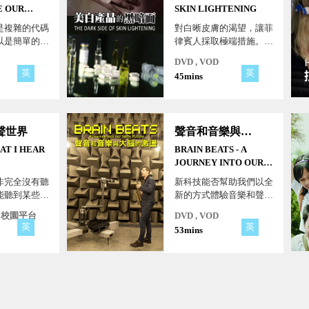
E OUR
SKIN LIGHTENING
是複雜的代碼
對白晰皮膚的渴望，讓菲
以是簡單的密
律賓人採取極端措施。
一組規則一樣
這是一個根深蒂固的種族
DVD , VOD
演算法已經無
主義色彩的問題，數十年
英
英
45mins
我們的日常生
殖民統治形成的集體文化
如果數學、機
心態。 但誰會說「適可
法科技失誤
而止」？
怎麼辦呢？
聲世界
聲音和音樂與大腦的激盪
HAT I HEAR
BRAIN BEATS - A
JOURNEY INTO OUR
SONIC FUTURE
非完全沒有聽
新科技能否幫助我們以全
能聽到某些頻
新的方式體驗音樂和聲
透過節目中幾
音？透過聲音和音樂對我
 , 校園平台
DVD , VOD
實例，說明聽
們的大腦和行為的影響的
英
英
53mins
各種問題及挑
最新發現，指向一個比視
覺更受聲音影響的未來。