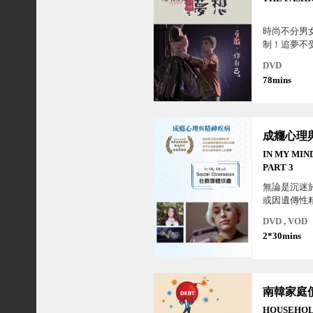
時尚不分男
制！追夢不
做自己！
DVD
78mins
IN MY MIN
PART 3
無論是沉迷
或因遺傳性
擾，透過受
DVD , VOD
歷，尋求打
2*30mins
康的污名及
的正確解方
HOUSEHOL