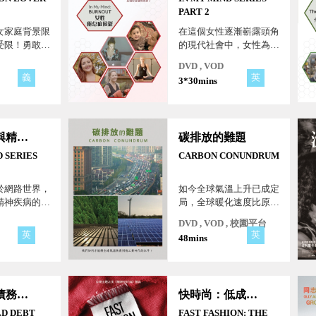
PART 2
女家庭背景限
在這個女性逐漸嶄露頭角
受限！勇敢，
的現代社會中，女性為了
維持並做好多重身份，正
DVD , VOD
面臨著家庭、工作和自身
義
英
3*30mins
心理多重壓力的襲擊，壓
力與倦怠牢牢地套在現代
女性的身上。
成癮心理與精神疾病
碳排放的難題
D SERIES
CARBON CONUNDRUM
於網路世界，
如今全球氣溫上升已成定
精神疾病的困
局，全球暖化速度比原本
訪者的親身經
憂心的還快，人類彷彿對
DVD , VOD , 校園平台
破圍繞心理健
碳上癮。要拯救地球，我
英
英
48mins
解除精神壓力
們必須急時做出改變！
！
南韓家庭債務危機
快時尚：低成本時尚的高昂代價
D DEBT
FAST FASHION: THE