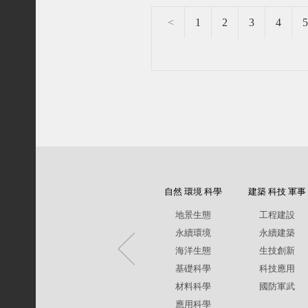
<
1
2
3
4
5
自然 環境 科學
建築 科技 軍事
地景生態
工程建設
永續環境
永續建築
海洋生態
生技創新
基礎科學
科技應用
材料科學
國防軍武
應用科學