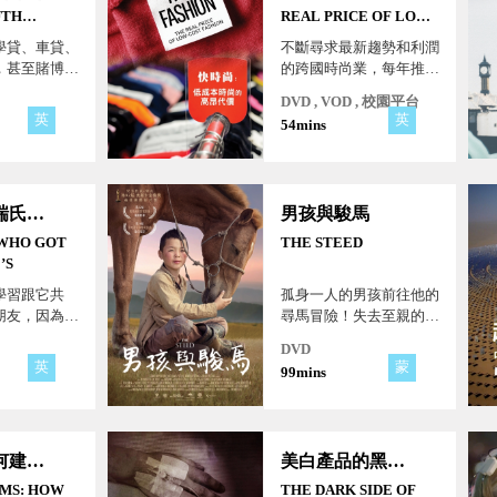
UTH
REAL PRICE OF LOW-
COST FASHION
學貸、車貸、
不斷尋求最新趨勢和利潤
，甚至賭博欠
的跨國時尚業，每年推出
庭債務高築。
數千款新服飾。然而背後
DVD , VOD , 校園平台
的製衣廠不僅工作環境惡
英
英
54mins
劣、漠視勞工權益，更甚
者，耗盡天然資源、隨意
排放有毒廢棄物，污染了
空氣、土地，也造成身體
母親的妥瑞氏症候群
男孩與駿馬
危害。
WHO GOT
THE STEED
’S
學習跟它共
孤身一人的男孩前往他的
朋友，因為它
尋馬冒險！失去至親的男
終究它只是妥
孩展開他的生存意義之
DVD
不會要你的
旅！
英
蒙
99mins
演算法如何建構我們的世界
美白產品的黑暗面
MS: HOW
THE DARK SIDE OF