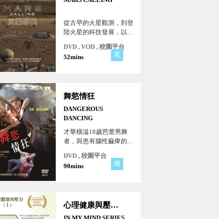
從古早的火星觀測，到登
陸火星的科技發展，以及
未來移民火星、建立火星
DVD , VOD , 校園平台
文明的願景。
英
52mins
舞慾情狂
DANGEROUS
DANCING
才華橫溢18歲芭蕾男舞
者，與患有腦性痲痺的音
樂作曲家哥哥，和芭蕾舞
DVD , 校園平台
少女瑪莎，三人一起追
俄
90mins
夢，合作參加國際舞蹈賽
計畫，交織出愛恨糾葛及
對抗大財團的抗議活動，
在城市裡引爆無可預知的
心理健康與壓力(Ⅰ)
風暴與危險殺機...。
IN MY MIND SERIES