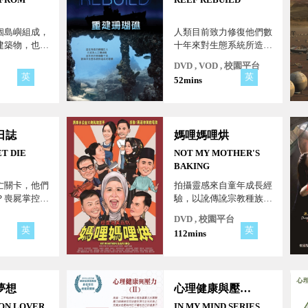
個島嶼組成，
人類目前致力修復他們數
建築物，也以
十年來對生態系統所造成
名。雖然是人
的破壞，同時深知與周遭
DVD , VOD , 校園平台
國，但在歐洲
環境和諧相處對於地球生
英
英
52mins
顯著角色。
態以及人類生存至關重
要！
日誌
媽哩媽哩烘
ET DIE
NOT MY MOTHER'S
BAKING
亡關卡，他們
拍攝靈感來自童年成長經
？喪屍掌控的
驗，以訛傳訛宗教種族刻
能否倖存？
板印象世代流傳...
DVD , 校園平台
英
英
112mins
夢想
心理健康與壓力(Ⅱ)
ION LOVER
IN MY MIND SERIES