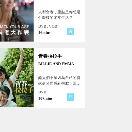
人都會老，重點是你想過
什麼樣的老年生活？
DVD , VOD
英
46mins
青春拉拉手
BILLIE AND EMMA
酷兒們不須因為自己的特
殊身分而感到抱歉！回到
青春校園的戀愛時光，人
DVD
人都可愛…
菲
107mins