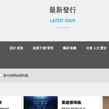
最新發行
LATEST ISSUE
事
設計 創意
財經 行銷 管理
藝術 動畫
社會 人文 歷史
發行時間由舊到新
麥
重建珊瑚礁
 FROM
REEF REBUILD