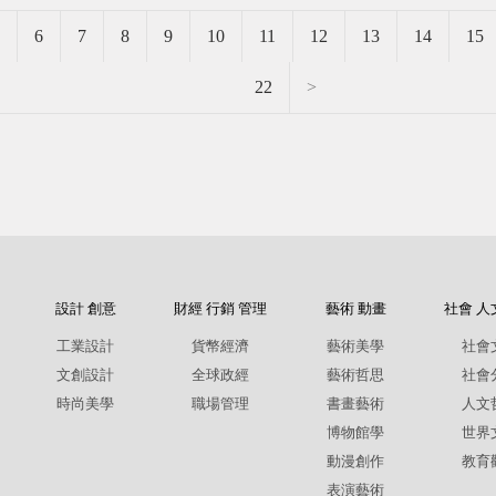
6
7
8
9
10
11
12
13
14
15
22
>
設計 創意
財經 行銷 管理
藝術 動畫
社會 人
工業設計
貨幣經濟
藝術美學
社會
文創設計
全球政經
藝術哲思
社會
時尚美學
職場管理
書畫藝術
人文
博物館學
世界
動漫創作
教育
表演藝術