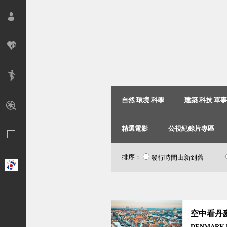
自然 環境 科學
建築 科技 軍
精選電影
公視紀錄片專區
排序：
發行時間由新到舊
空中看丹
DENMARK