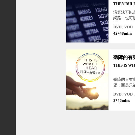
THEY RUL
WORLD
演算法可以
網路，也可
碼，它就像
DVD , VOD
發揮效用。
42+48mins
意中融入了
活。可是，
器以及演算
了，我們該
聽障的有
THIS IS W
聽障的人並
覺，而是只
率的聲音。
DVD , VOD
位主人翁的
2*46mins
障者面臨的
戰！