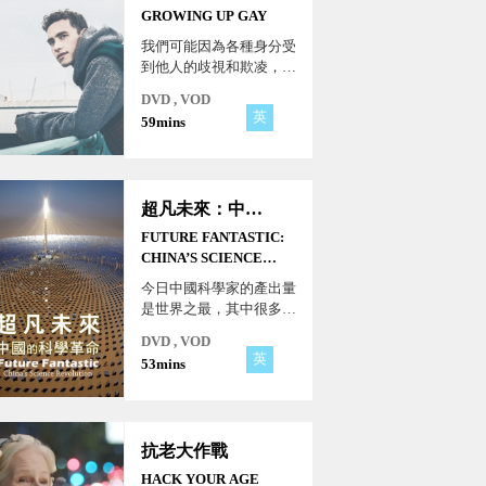
GROWING UP GAY
我們可能因為各種身分受
到他人的歧視和欺凌，但
每個人都值得一個快樂的
DVD , VOD
生活。希望這部紀錄片能
英
59mins
夠讓您更關心自己、更關
心身邊的人。
超凡未來：中國的科學革命
FUTURE FANTASTIC:
CHINA’S SCIENCE
REVOLUTION
今日中國科學家的產出量
是世界之最，其中很多都
是該領域的翹楚，推動著
DVD , VOD
各項領域的進步，包括醫
英
53mins
藥﹑機器人﹑無線電天文
學﹑高能物理﹑量子計算
和天文學等。
抗老大作戰
HACK YOUR AGE