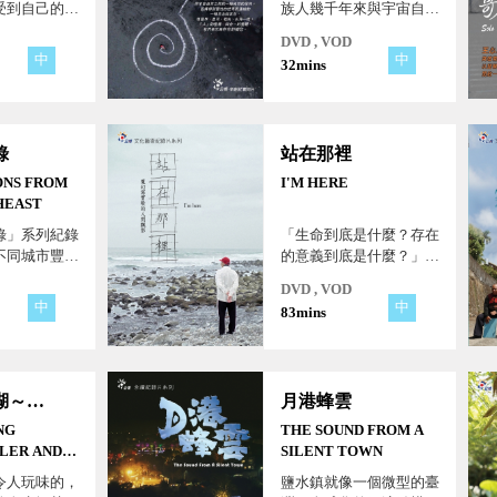
受到自己的存
族人幾千年來與宇宙自然
之間的一種純然的信仰，
DVD , VOD
因構得到靈性的世界而連
中
中
32mins
結的一種思念與哀愁，像
靈界、星河、祖先、山海
一樣，『人』的整體－與
合一的整體，我們稱它為
錄
站在那裡
「存在的鄉愁」。
ONS FROM
I'M HERE
HEAST
錄」系列紀錄
「生命到底是什麼？存在
不同城市豐富
的意義到底是什麼？」他
化、歷史與傳
們在人世間飄蕩著，而我
DVD , VOD
灣的南方，東
們試著去描寫這樣一個魔
中
中
83mins
一個神祕、璀
幻寫實般的人間飄影。
姿的地域。
唸歌走江湖～國寶藝師楊秀卿的音樂旅程
月港蜂雲
NG
THE SOUND FROM A
LER AND
SILENT TOWN
URY LONG
令人玩味的，
鹽水鎮就像一個微型的臺
RE