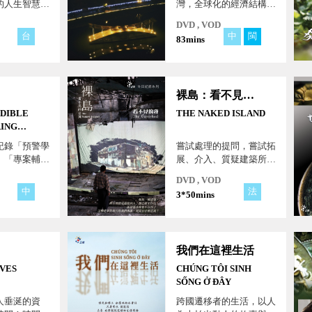
的人生智慧唱
灣，全球化的經濟結構與
楊秀卿老師精
人口老化衝擊著這座島
DVD , VOD
生，透過這趟
嶼，而這部片或許提供了
台
中
閩
83mins
般的音樂旅
一個更簡約的思考：面對
進楊秀卿老師
變遷的困境，我們應前仆
。
後繼地，費盡心思找出當
代解方。
裸島：看不見的台灣
EDIBLE
THE NAKED ISLAND
RING
紀錄「預警學
嘗試處理的提問，嘗試拓
、「專案輔導
展、介入、質疑建築所連
後旅程，同時
帶的現象。台灣這些壯美
DVD , VOD
貴的「覺書」
的、醜陋的或不堪的建築
中
法
3*50mins
校的創設契
不應只是在符號象徵的形
契約書也讓大
式下討論，而是回到建築
原來，多數的
與人的實質關係: 人、建
設的初衷，不
築與記憶。
我們在這裡生活
學」而是「投
EVES
CHÚNG TÔI SINH
SỐNG Ở ĐÂY
人垂涎的資
跨國遷移者的生活，以人