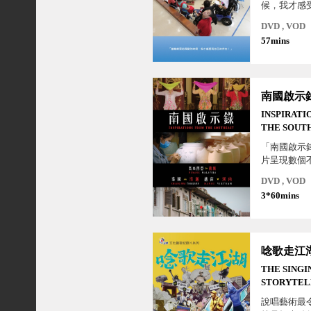
候，我才感
在！」
DVD , VOD
57mins
南國啟示
INSPIRATI
THE SOUT
「南國啟示
片呈現數個
且迷人的文
DVD , VOD
統。位於臺
3*60mins
南亞彷彿是
璨又精采多
THE SINGI
STORYTEL
HER CENT
說唱藝術最
ADVENTU