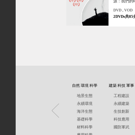
源：我們的
是金錢！「
DVD , VOD
不知不覺間
2DVDs共85
大財的生意
自然 環境 科學
建築 科技 軍事
地景生態
工程建設
永續環境
永續建築
海洋生態
生技創新
基礎科學
科技應用
材料科學
國防軍武
應用科學