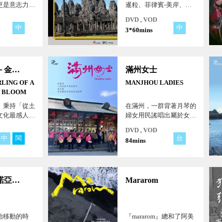
更是意志力與
暹粒、菲律賓-美岸、印
。藉由潛水者
尼-日惹，深入呈現三個
DVD , VOD
碰更深層的主
國家三座城市的歷史、文
中
中
3*60mins
與自我、壓
化與風土民情。
與深淵共處。
土生花開－金枝演社
滿州女士
LING OF A
MANJHOU LADIES
N BLOOM
》秉持「從土
在滿州，一群背著月琴的
文化最感人」
婦女用民謠唱出屬於女性
劇藝術與土
的生命故事。 本片以前
DVD , VOD
結，架構出在
所未有的角度，聚焦這群
中
閩
台
84mins
羅史詩，化為
以民謠國寶張日貴女士為
以忘懷的感
首的地方媽媽們，講述她
最接地氣的
們不為人知的真實故事！
第一天團」！
寄居蟹的諾亞方舟
Mararom
始移動的時
『mararom』總和了阿美