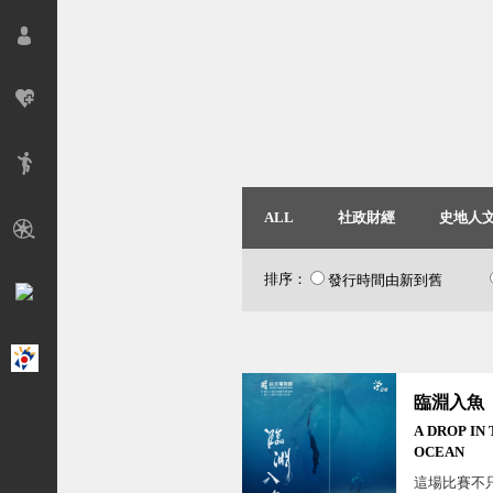
ALL
社政財經
史地人
排序：
發行時間由新到舊
臨淵入魚
A DROP IN
OCEAN
這場比賽不