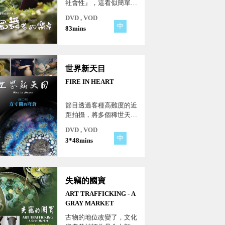
社會性』，這看似簡單的
道理，林絲緞卻走了80
DVD , VOD
年...。
中
83mins
世界新天目
FIRE IN HEART
節目透過客種高難度的近
距拍攝，將多個稀世天目
的微妙呈現完全，也微觀
DVD , VOD
到巨視，從歷史發展脈
中
3*48mins
絡，綜觀當今在中國，日
本與台灣、甚至世界的天
目創作的興盛現象。
失竊的國寶
ART TRAFFICKING - A
GRAY MARKET
古物的地位改變了，文化