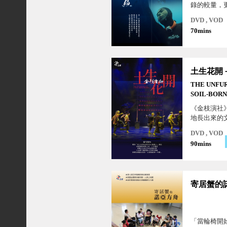
錄的較量，
心境的試煉
DVD , VOD
的經歷，觸
70mins
題－人如何
力、渴望、
THE UNFUR
SOIL-BOR
《金枝演社
地長出來的
理念，將戲
DVD , VOD
地、人文連
90mins
地生命的普
萬千觀眾難
動，被譽為
「臺客戲劇
「當輪椅開