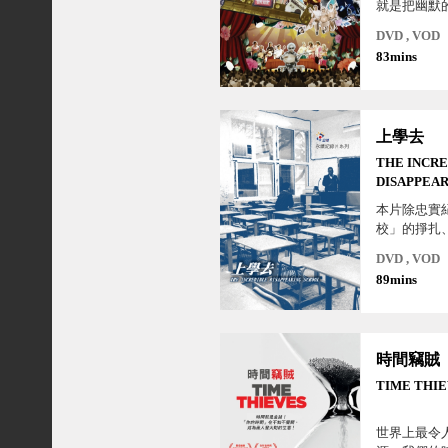
就是把幽默
入故事中。
DVD , VOD
彩的唸歌人
83mins
如公路電影
程，再次走
唸歌江湖中
上學去
THE INCR
DISAPPEA
SCHOOL
本片除忠實
校」的掙扎
學校」的最
DVD , VOD
也取得了珍
89mins
¬¬－私立學
約書，這份
家見識到，
私立學校創
時間竊賊
是「捐資興
資興學」。
TIME THI
世界上最令