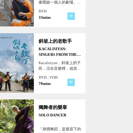
奏開啟一個人的劇場。無
論面對多麼艱難的任務，
DVD
王心心追尋心中完美音樂
中
33mins
的初衷不會改變，堅持透
過南管不斷鍛鍊自己，成
為更理想的生命！
斜坡上的老歌手
KACALISIYAN:
SINGERS FROM THE
MOUNTAINSIDES
Kacalisiyan，斜坡上的子
民，活在音樂裡，或笑或
淚，唱的是最真實的人
DVD , VOD
生。
中
79mins
獨舞者的樂章
SOLO DANCER
『身體舞蹈，是最當下的