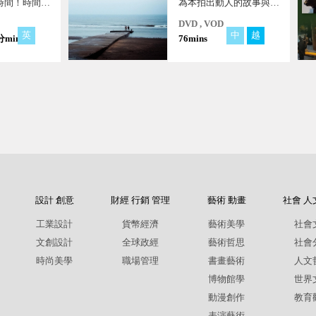
時間！時間就
為本拍出動人的故事與溫
你的時間」在
度。
DVD , VOD
，成為商人發
英
中
越
分mins
76mins
！
設計 創意
財經 行銷 管理
藝術 動畫
社會 人
工業設計
貨幣經濟
藝術美學
社會
文創設計
全球政經
藝術哲思
社會
時尚美學
職場管理
書畫藝術
人文
博物館學
世界
動漫創作
教育
表演藝術