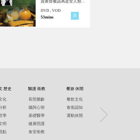
資產曾被認為是全人類的
遺產，而現在卻變成恐怖
DVD , VOD
團體的抵押品，或是金融
英
53mins
市場的投機商品，且被許
多國家用於民族主義、政
治及經濟的用途。
文 歷史
醫護 衛教
餐旅 休閒
紀錄片
文化
長照樂齡
餐飲文化
環境生態
分析
腦與心智
食衛認知
兩性平權
哲學
基礎醫學
運動休閒
社政人文
文明
健康照護
生命關懷
觀點
食安衛教
疾病保健
銀髮樂齡