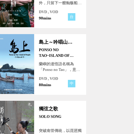
外，只留下⼀艘舢舨船。
⼤伯將他趕出去要他去找
DVD , VOD
⽣⺟， 然⺟親的決絕使
台
90mins
阿川寧可⾃⽴。阿川暫住
在臨海⼀間⽼廟，有天來
了⼀群古蹟修復 師，他
們的頭頭⿊叔想趕⾛他佔
島上～吟唱山海間
據⽼廟閣 樓，阿川卻意
外發現⿊叔夜盲的秘
PONSO NO
密......
TAO~ISLAND OF
PEOPLE
蘭嶼的達悟語名稱為
「Ponso no Tao」，意思
是「人之島」。它位於臺
DVD , VOD
灣東南方外海上，航程約
中
80mins
2個小時。這段拍攝的旅
程，也是我們在島上同時
經歷著新與舊、傳統與現
代的各種衝擊的一段心路
獨弦之歌
歷程。
SOLO SONG
突破南管傳統，以琵琶獨