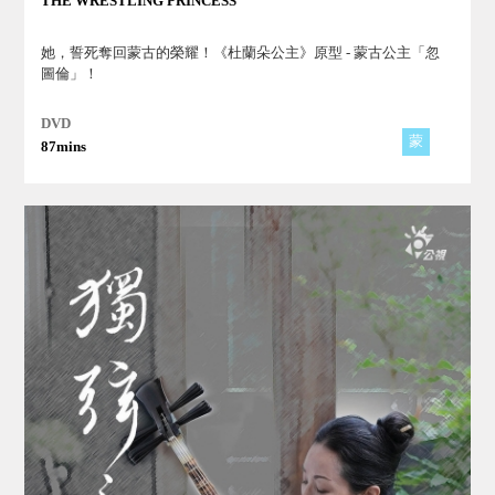
THE WRESTLING PRINCESS
她，誓死奪回蒙古的榮耀！《杜蘭朵公主》原型 - 蒙古公主「忽
圖倫」！
DVD
蒙
87mins