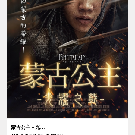
蒙古公主－光耀之戰