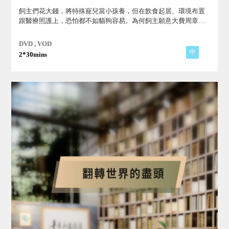
飼主們花大錢，將特殊寵兒當小孩養，但在飲食起居、環境布置
跟醫療照護上，恐怕都不如貓狗容易。為何飼主願意大費周章？
飼養潮背後，又有什麼隱憂？
DVD , VOD
中
2*30mins