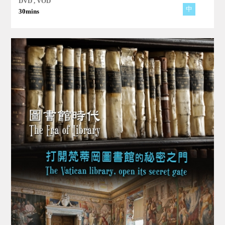
DVD , VOD
中
30mins