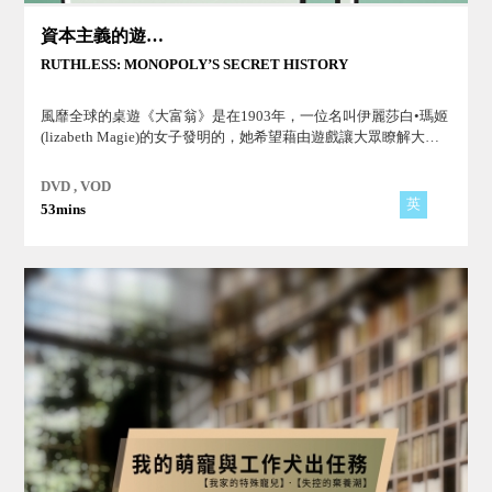
資本主義的遊戲～大富翁秘史
RUTHLESS: MONOPOLY’S SECRET HISTORY
風靡全球的桌遊《大富翁》是在1903年，一位名叫伊麗莎白•瑪姬
(lizabeth Magie)的女子發明的，她希望藉由遊戲讓大眾瞭解大部
分的貧窮都是圍繞著土地壟斷造成的，她追隨濟經學者亨利·喬治
的理念，大力推廣單一稅制度，做為對鍍金時代諸如卡內基家
DVD , VOD
族、洛克菲勒家族等大資本家壟斷斂財的抗議。
英
53mins