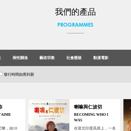
我們的產品
PROGRAMMES
長
兩性關係
藝術宗教
社會懸疑
動漫電影
發行時間由舊到新
你
喇嘛與仁波切
T'AIME
BECOMING WHO I
WAS
黎，由18
在當北印度高原上，一名