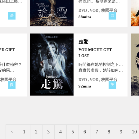
侏羅山上經營
捕他們… 黎明到來是他
某天，丈夫在
們生存的希望！
DVD , VOD , 校園平台
避一隻熊時，
法
西
88mins
一輛汽車，導
乘客死亡。這
者的後車箱中
00萬歐元的
走驚
筆天降鉅款，
許多驚險危
ED GIFT
YOU MIGHT GET
此展開了與當
LOST
道之間一連串
著什麼秘密？
時間都在她的控制之下…
。今年必看黑
安的惡…
真實與虛假，她該如何分
喜劇！
辨？
 , 校園平台
DVD , VOD , 校園平台
義
英
92mins
<
1
2
3
4
5
6
7
8
9
10