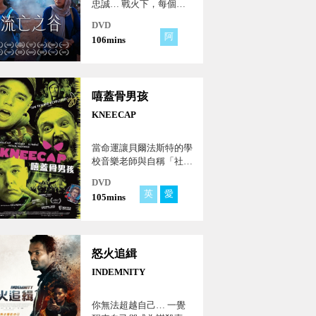
忠誠… 戰火下，每個選
擇都將影響生存可能…
DVD
阿
106mins
嘻蓋骨男孩
KNEECAP
當命運讓貝爾法斯特的學
校音樂老師與自稱「社會
廢渣」的兩位團員相遇，
DVD
一場前所未有的嘻哈音樂
英
愛
105mins
革命隨之展開。以母語愛
爾蘭語饒舌歌手，嘻蓋骨
樂團KNEECAP 迅速崛
起，成為捍衛語言權利的
怒火追緝
象徵。
INDEMNITY
你無法超越自己… 一覺