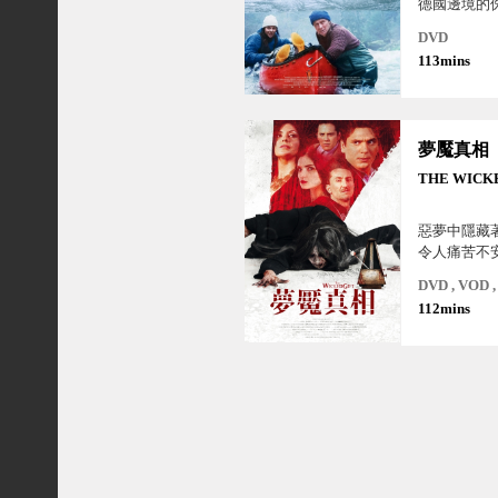
德國邊境的
松樹林場。
DVD
路上為了閃
113mins
意外撞到了
致車內兩名
對夫婦在死
發現了裝了2
夢魘真相
行李袋，這
為他們帶來
THE WICK
機，他們由
地警官和黑
惡夢中隱藏
的鬥智鬥勇
令人痛苦不
色犯罪荒謬
DVD , VOD
112mins