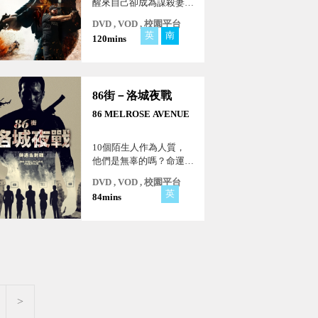
醒來自己卻成為謀殺妻子
的嫌犯…
DVD , VOD , 校園平台
英
南
120mins
86街－洛城夜戰
86 MELROSE AVENUE
10個陌生人作為人質，
他們是無辜的嗎？命運將
他們聯繫在一起…
DVD , VOD , 校園平台
英
84mins
>