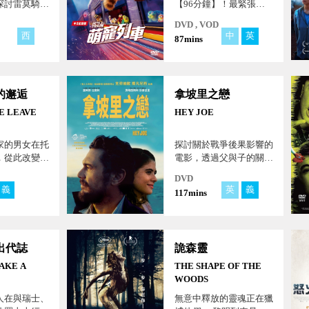
探討雷莫騎師
【96分鐘】！最緊張刺
生。
激的寵物列車大逃亡！功
DVD , VOD
夫浣熊＋終極警犬＋小小
西
中
英
87mins
喵＝最刺激的火車之旅，
發車囉！
的邂逅
拿坡里之戀
E LEAVE
HEY JOE
家的男女在托
探討關於戰爭後果影響的
，從此改變了
電影，透過父與子的關
… 托斯卡納
係，探討美國與義大利之
DVD
自我的完美世
間的歷史與情感糾葛。
義
匈
英
義
117mins
出代誌
詭森靈
AKE A
THE SHAPE OF THE
WOODS
人在與瑞士、
無意中釋放的靈魂正在獵