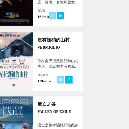
庭，隨著一名敘利亞女管
家的到來，在處理現代社
DVD
會所面臨的問題時面臨分
英
德
阿
162mins
崩離析。這個家庭要如何
在這動盪不安的世界找到
出口，又重新團聚的故
事。
沒有煙硝的山村
VERMIGLIO
取材自導演父親兒時山村
生活，訪談耆老考察風
俗，在大攝影師克里奇曼
DVD-9
鏡頭下，以維梅爾油畫般
義
拉
119mins
充滿細節的影像，為家族
記憶、消逝文化造影。
流亡之谷
VALLEY OF EXILE
流亡之旅考驗她們彼此的