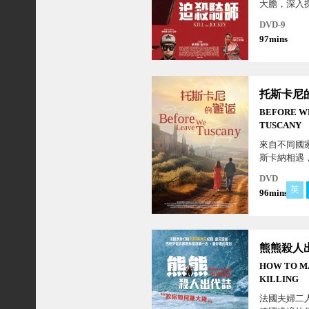
大膽，深入
跌宕起伏人
DVD-9
97mins
托斯卡尼
BEFORE W
TUSCANY
來自不同國
斯卡納相遇
他們的生活
DVD
是面對真實
英
96mins
外桃源！
熊熊殺人
HOW TO M
KILLING
法國夫婦二