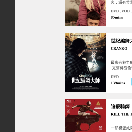
火，還有常
很多追逐以
DVD , VOD
人、寧靜美好
85mins
世紀編舞
CRANKO
最富有魅力
·克蘭科從
次危機後，
DVD
的新藝術流
139mins
加特芭蕾舞
舞大師。
追殺騎師
KILL THE
一部視覺效