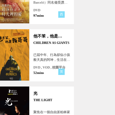
Barceló）同名備受讚譽
小說，忠實呈現小說的精
DVD
神與情感。這部作品捕捉
西
97mins
到的遠不止史詩般的愛
情，而是將女權主義、父
權制和毅力等主題元素交
織在一起。法國小說兼文
他不笨，他是我哥哥
學評論「愛是用心衡量的
空間和時間。」對本片完
CHILDREN AS GIANTS
美的註解。
已屆中年、行為卻似小孩
般天真的阿坤，生活在自
己的幻想世界裡，他是騎
DVD , VOD , 校園平台
士、他要成為亞瑟王！他
英
52mins
的弟弟狄克蘭，走不出喪
子之痛而封閉自我，甚至
不回家，導致妻兒拒絕與
他往來...。
光
THE LIGHT
聚焦在一個自由派柏林家