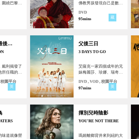
，圍繞巴黎
佛教男孩發現自己是數百
關愛情、親
年前一位西藏僧侶的轉世
DVD
以及人性。
後，他的老師帶著他踏上
西
阿
藏
95mins
一段尋找前世的旅程，重
返西藏。這是一個關於藏
傳佛教「仁波切」信仰與
無條件之愛的動人故事。
吹哨者的最後正義
父後三日
ON
3 DAYS TO GO
．戴利揭發了
艾薩克一家四個成年的兄
他所任職的法
妹梅麗莎、珍娜、瑞奇和
行長凱勒，涉
艾美，長大後，面臨著各
 , 校園平台
DVD , VOD , 校園平台
遺產。凱勒買
自的人生課題。
英
英
97mins
琳在法庭上作
被判無罪。捕
體將班描寫成
哨者法案來勒
鳥
揮別兒時陰影
.。
EATERS
YOU'RE NOT THERE
的味道就像營
瑪姬離鄉背井來到紐約大