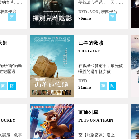
常的青草…
學就讀心理系，一天，貝
及等待那些迷
克斯在課堂上針對精神疾
 , 校園平台
DVD , VOD , 校園平台
的日子...
病藥物、自殘和暴力行為
英
英
76mins
增加的患者發表高見，吸
引瑪姬的注意，笨拙的兩
人產生了曖昧情愫...。
大師
山羊的救贖
THE GOAT
的藝術家約翰
在戰爭和貧窮中，最先被
倫敦經歷過多
犧牲的是年輕女孩… 在
成為轟動一時
拯救她的村莊裡，她要拯
DVD
行明星：斯圖
救自己…
英
德
英
阿
91mins
總監、世紀編
萌寵列車
 JOCKEY
PETS ON A TRAIN
果震撼、敘事
當【寵物當家】遇上