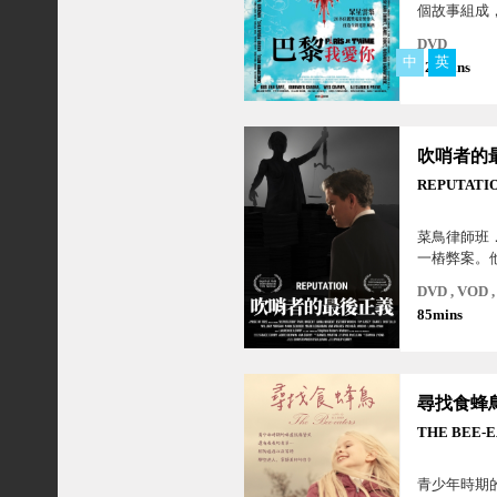
個故事組成
18個區，有
DVD
情、友情，
中
英
法
120mins
REPUTATI
菜鳥律師班
一樁弊案。
律事務所執
DVD , VOD
嫌侵占客戶
85mins
通證人凱洛
偽證，因此
風捉影的媒
一個利用吹
尋找食蜂
索雇主的人..
THE BEE-
青少年時期