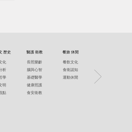
文 歷史
醫護 衛教
餐旅 休閒
紀錄片
文化
長照樂齡
餐飲文化
環境生態
分析
腦與心智
食衛認知
兩性平權
哲學
基礎醫學
運動休閒
社政人文
文明
健康照護
生命關懷
觀點
食安衛教
疾病保健
銀髮樂齡