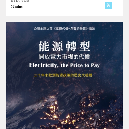
DVD , VOD
英
52mins