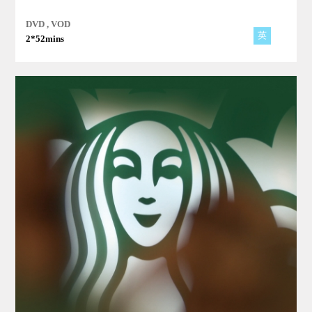
DVD , VOD
英
2*52mins