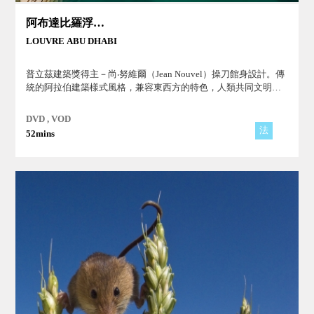
阿布達比羅浮宮～沙漠中的藝術殿堂
LOUVRE ABU DHABI
普立茲建築獎得主－尚‧努維爾（Jean Nouvel）操刀館身設計。傳
統的阿拉伯建築樣式風格，兼容東西方的特色，人類共同文明的
對話。
DVD , VOD
法
52mins