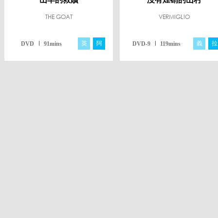
THE GOAT
VERMIGLIO
英
阿
義
拉
DVD
91mins
DVD-9
119mins