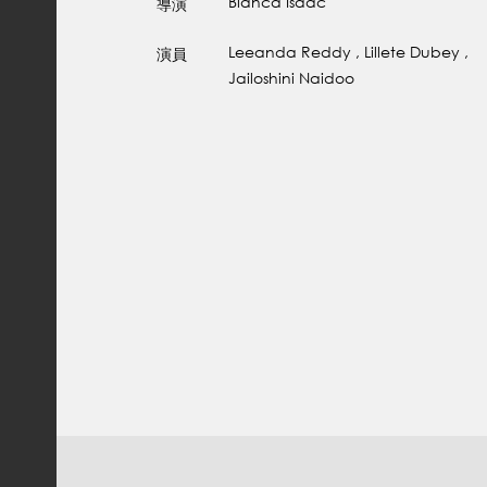
Bianca Isaac
導演
Leeanda Reddy , Lillete Dubey ,
演員
Jailoshini Naidoo