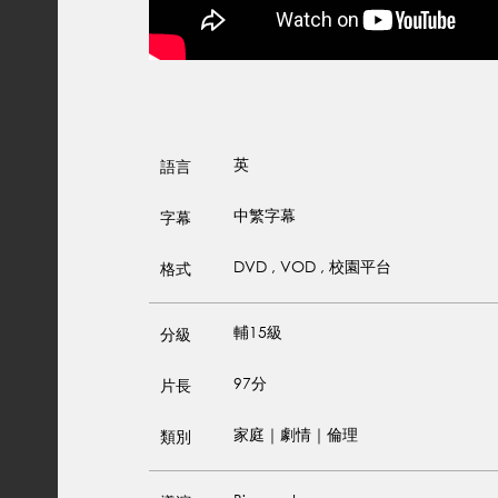
英
語言
中繁字幕
字幕
DVD , VOD , 校園平台
格式
輔15級
分級
97分
片長
家庭｜劇情｜倫理
類別