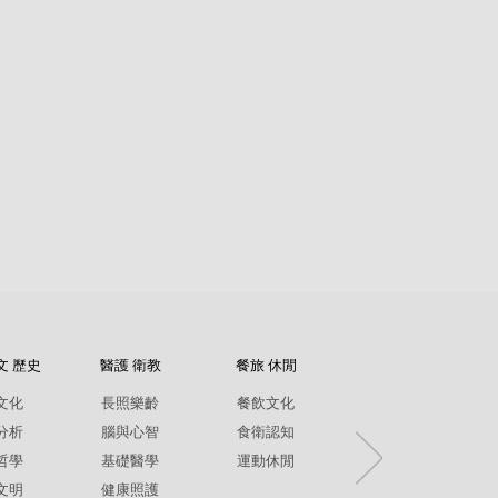
文 歷史
醫護 衛教
餐旅 休閒
紀錄片
文化
長照樂齡
餐飲文化
環境生態
分析
腦與心智
食衛認知
兩性平權
哲學
基礎醫學
運動休閒
社政人文
文明
健康照護
生命關懷