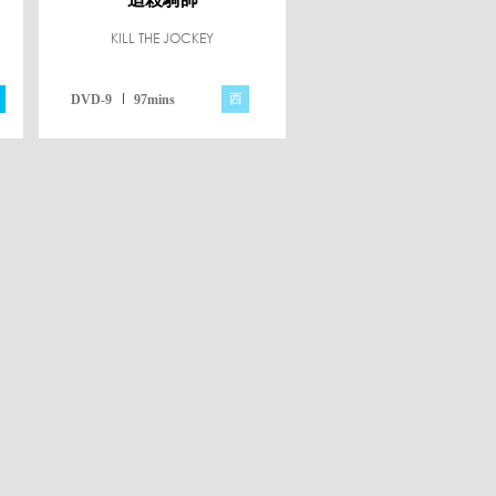
KILL THE JOCKEY
西
DVD-9
97mins