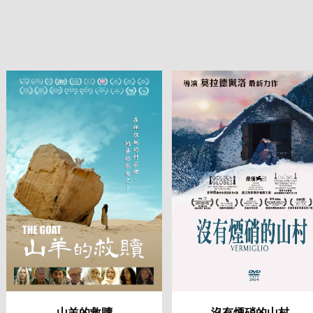
山羊的救贖
沒有煙硝的山村