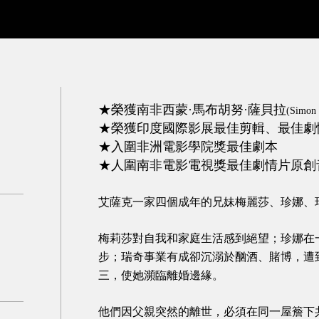
★榮獲南非西蒙·馬布胡努·薩貝拉
(Simon
★榮獲印度國際影展最佳剪輯、最佳劇
★入圍非洲電影學院獎最佳劇本
★人圍南非電影電視獎最佳劇情片原創
艾薩克一家四個成年的兄妹梅麗莎、珍娜、
梅莉莎對自我和家庭生活感到絕望；珍娜在
步；瑞奇事業有成卻沉溺於酗酒、賭博，遭
三，使她瀕臨離婚邊緣。
他們因父親突然的離世，必須在同一屋簷下