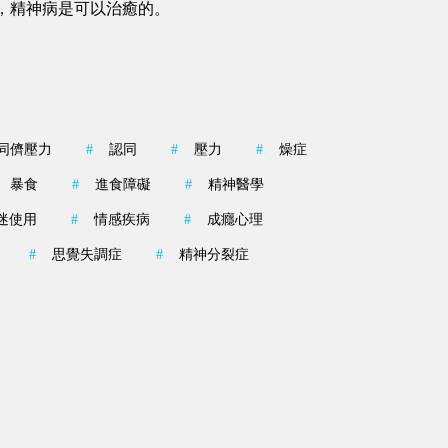
，精神病是可以治癒的。
同儕壓力
#
認同
#
壓力
#
燥症
暴食
#
進食障礙
#
精神醫學
迷使用
#
情感疾病
#
成癮心理
#
思覺失調症
#
精神分裂症