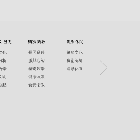
文 歷史
醫護 衛教
餐旅 休閒
紀錄片
文化
長照樂齡
餐飲文化
環境生態
分析
腦與心智
食衛認知
兩性平權
哲學
基礎醫學
運動休閒
社政人文
文明
健康照護
生命關懷
觀點
食安衛教
疾病保健
銀髮樂齡