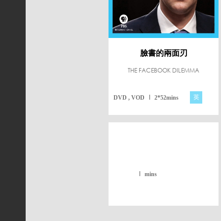
臉書的兩面刃
THE FACEBOOK DILEMMA
英
DVD , VOD
2*52mins
mins