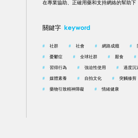
在專業協助、正確用藥和支持網絡的幫助下
keyword
關鍵字
#
社群
#
社會
#
網路成癮
#
#
憂鬱症
#
全球社群
#
厭食
#
#
習得行為
#
強迫性使用
#
過度沉
#
媒體素養
#
自拍文化
#
突觸修剪
#
藥物引致精神障礙
#
情緒健康