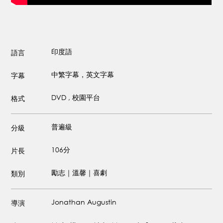
印度語
語言
中繁字幕，英文字幕
字幕
DVD , 校園平台
格式
普遍級
分級
106分
片長
勵志｜溫馨｜喜劇
類別
Jonathan Augustin
導演