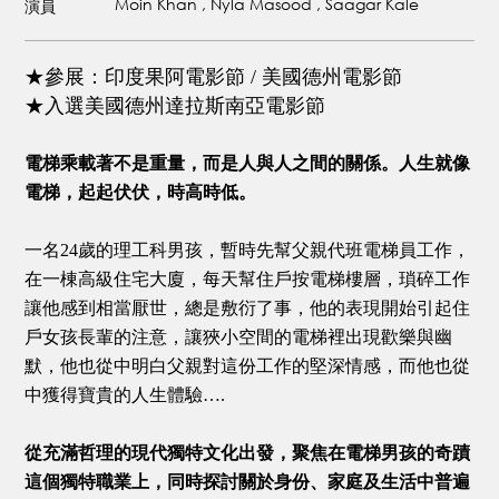
Moin Khan , Nyla Masood , Saagar Kale
演員
★參展：印度果阿電影節 / 美國德州電影節
★入選美國德州達拉斯南亞電影節
電梯乘載著不是重量，而是人與人之間的關係。人生就像
電梯，起起伏伏，時高時低。
一名24歲的理工科男孩，暫時先幫父親代班電梯員工作，
在一棟高級住宅大廈，每天幫住戶按電梯樓層，瑣碎工作
讓他感到相當厭世，總是敷衍了事，他的表現開始引起住
戶女孩長輩的注意，讓狹小空間的電梯裡出現歡樂與幽
默，他也從中明白父親對這份工作的堅深情感，而他也從
中獲得寶貴的人生體驗….
從充滿哲理的現代獨特文化出發，聚焦在電梯男孩的奇蹟
這個獨特職業上，同時探討關於身份、家庭及生活中普遍