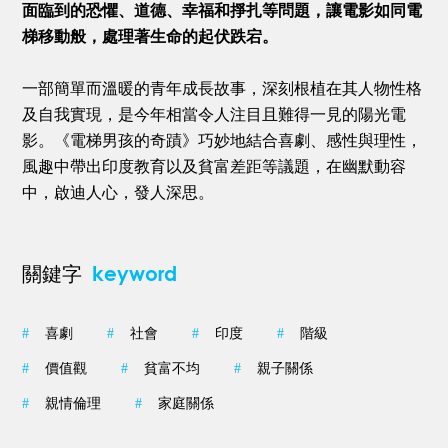
面臨到的恐懼、道德、幸福和掙扎等問題，讓電影如同電
梯移動般，處理著生命的起伏跌宕。
一部簡單而溫暖的青年成長故事，深刻根植在其人物性格
及自我實現，是今年相當令人注目且難得一見的陽光電
影。《電梯男孩的奇蹟》巧妙地結合喜劇、感性與理性，
風趣中帶出印度教育以及貧富差距等議題，在幽默動容
中，啟迪人心，發人深思。
keyword
關鍵字
#
喜劇
#
社會
#
印度
#
階級
#
價值觀
#
貧富不均
#
親子關係
#
親情倫理
#
家庭關係