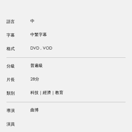
中
語言
中繁字幕
字幕
DVD , VOD
格式
普遍級
分級
28分
片長
科技｜經濟｜教育
類別
曲博
導演
演員