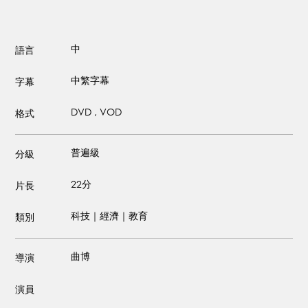
中
語言
中繁字幕
字幕
DVD , VOD
格式
普遍級
分級
22分
片長
科技｜經濟｜教育
類別
曲博
導演
演員