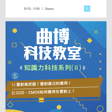
中
DVD , VOD
26mins