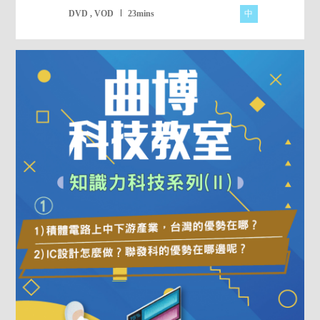
中
DVD , VOD
23mins