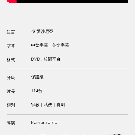
俄
愛沙尼亞
語言
中繁字幕，英文字幕
字幕
DVD , 校園平台
格式
保護級
分級
114分
片長
宗教｜武俠｜喜劇
類別
Rainer Sarnet
導演