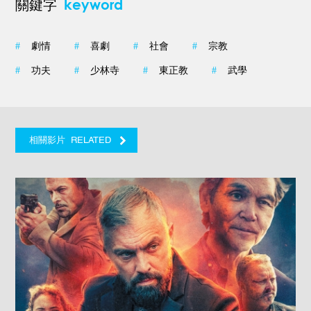
keyword
關鍵字
#
劇情
#
喜劇
#
社會
#
宗教
#
功夫
#
少林寺
#
東正教
#
武學
RELATED
相關影片