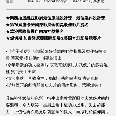
Ursel Tilk , Kaarel Pogga , Ester Kuntu , 蔡家元
演員
★榮獲拉脫維亞影展最佳服裝設計獎、最佳製作設計獎
★第76屆盧卡諾國際影展金豹獎最佳影片提名
★華沙國際影展自由精神獎提名
★錫切斯 加泰隆尼亞國際影展X美國奇幻影展競賽片
•《痞子英雄》台灣闖蕩好萊塢的動作指導及動作特技演
員 蔡家元 擔任動作指導並演出
•今年最讚的功夫喜劇片 宗教電影跟功夫武俠片的戲耍混
種 笑到美丁美當
•情節幽默，音效魔性，獨樹一格的歐洲版功夫喜劇
•以無厘頭的劇情顛覆功夫片的傳統形象，荒謬爆笑！
具備神怪武俠的色彩，衍生出宗教電影跟功夫武俠片的戲
耍混種，令人燦笑；當男主角中途功力退步、失去超能
力，正值他再次遇見以前戀慕的愛人，而掙扎於信仰與世