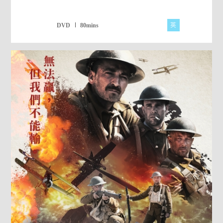
英
DVD
80mins