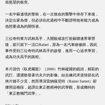
俗慾望的衝突。
一名中蘇邊境的警衛，在一次致命的襲擊中倖存下來後，
決定出家為僧，但必須在此過程中不斷證明他有能力成為
他想要成為的開悟者。
三位奇特東方武林高手，大開殺戒攻打前蘇聯邊界軍營
後，卻只留下一活口Rafael，原為一名汽車維修師，因此
事件受到三位奇特武林高手的啟發，進而一心追求學習，
成為功夫高手的路程。
本片諧仿《臥虎藏龍》（2000）竹林縱躍的鏡頭，精彩的
武打、濃濃散發著功夫片的影像。結合練武求道情節在武
俠片雖不少見，然而導演雷納薩尼特（Rainer Sarnet）卻
挪用這橋段，超譯出東正教精神的武學觀，形成獨特的
「東正教獨門武學」。