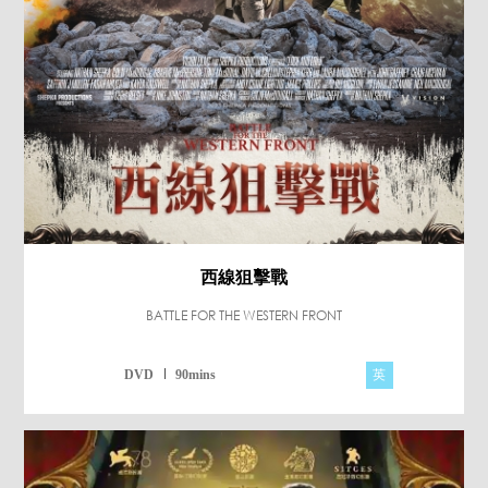
西線狙擊戰
BATTLE FOR THE WESTERN FRONT
英
DVD
90mins