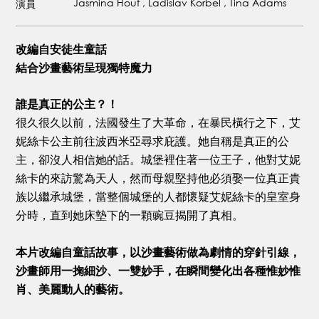
Jasmina Houf , Ladislav Korbel , Tina Adams
演員
改編自安徒生童話
結合沙畫藝術呈現獨特魔力
誰是真正的公主？！
很久很久以前，法國發生了大革命，在暴民橫行之下，艾
妮絲卡公主前往波西米亞尋求庇護。她自稱是真正的公
主，卻沒人相信她的話。城堡裡住著一位王子，他對艾妮
絲卡的來訪驚為天人，然而母親堅持他必須娶一位真正貴
族以繼承城堡，當整個城堡的人都懷疑艾妮絲卡的皇室身
分時，直到她床墊下的一顆豌豆揭開了真相。
本片改編自童話故事，以沙畫藝術做為劇情的穿針引線，
沙畫師用一掬細沙、一雙妙手，在瞬間變化出各種惟妙惟
肖、美麗動人的藝術。