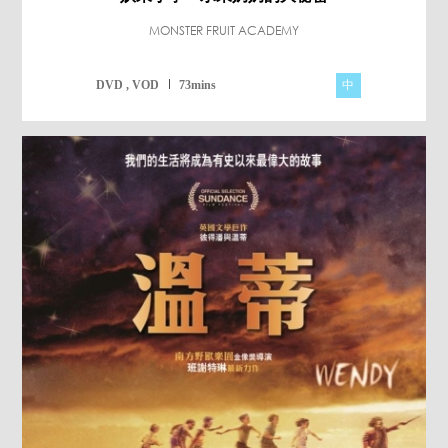
MONSTER FRUIT ACADEMY
中
DVD , VOD
73mins