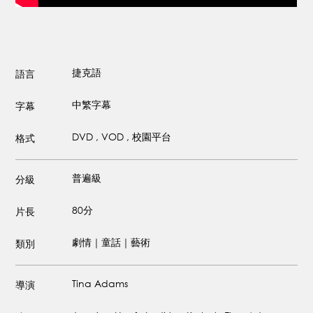
捷克語
語言
中繁字幕
字幕
DVD , VOD , 校園平台
格式
普遍級
分級
80分
片長
劇情｜童話｜藝術
類別
Tina Adams
導演