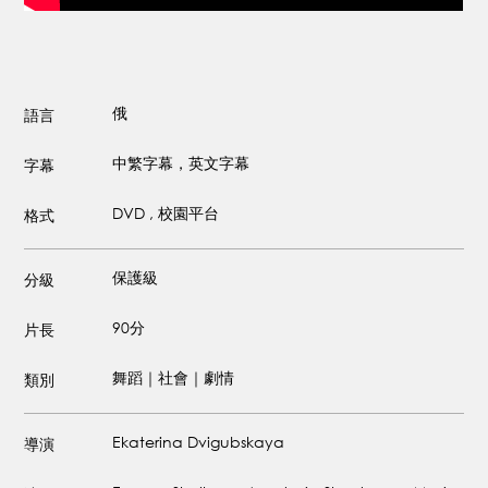
俄
語言
中繁字幕，英文字幕
字幕
DVD , 校園平台
格式
保護級
分級
90分
片長
舞蹈｜社會｜劇情
類別
Ekaterina Dvigubskaya
導演