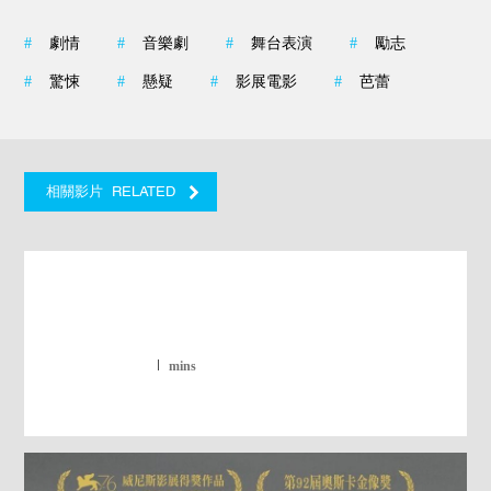
#
劇情
#
音樂劇
#
舞台表演
#
勵志
#
驚悚
#
懸疑
#
影展電影
#
芭蕾
RELATED
相關影片
mins