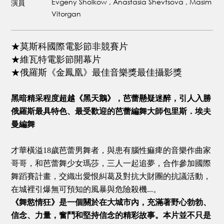
Evgeny Sholkow , Anastasia Shevtsova , Masim
演員
Vitorgan
★莫斯科國際電影節非競賽片
★維瓦特電影節開幕片
★俄羅斯《金鳳凰》最佳音樂獎最佳攝影獎
黑暗精采程度超越《黑天鵝》，芭蕾懸疑迷醉，引人入勝
俄羅斯最具特色、最受歡迎的芭蕾編舞大師包里斯．埃夫
曼編舞
才華橫溢18歲芭蕾男舞者，與患有腦性痲痺的音樂作曲家
哥哥，和芭蕾舞少女瑪莎，三人一起追夢，合作參加國際
舞蹈賽計畫，交織出愛恨糾葛及對抗大財團的抗議活動，
在城裡引爆無可預知的風暴與危險殺機...。
《舞慾情狂》是一個關於在大城市內，充滿著野心勃勃、
信念、力量，奮鬥和堅持信念的精彩故事。本片並不只是