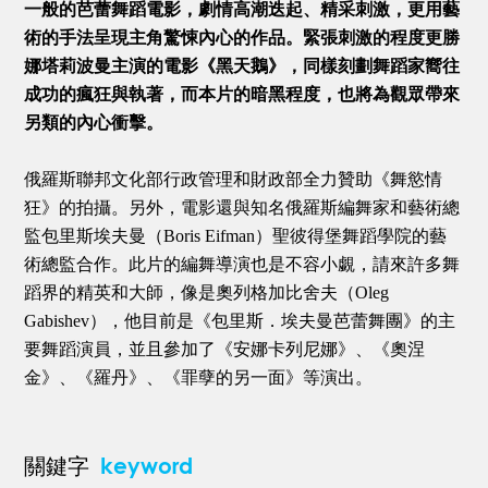
一般的芭蕾舞蹈電影，劇情高潮迭起、精采刺激，更用藝
術的手法呈現主角驚悚內心的作品。緊張刺激的程度更勝
娜塔莉波曼主演的電影《黑天鵝》，同樣刻劃舞蹈家嚮往
成功的瘋狂與執著，而本片的暗黑程度，也將為觀眾帶來
另類的內心衝擊。
俄羅斯聯邦文化部行政管理和財政部全力贊助《舞慾情
狂》的拍攝。另外，電影還與知名俄羅斯編舞家和藝術總
監包里斯埃夫曼（Boris Eifman）聖彼得堡舞蹈學院的藝
術總監合作。此片的編舞導演也是不容小覷，請來許多舞
蹈界的精英和大師，像是奧列格加比舍夫（Oleg
Gabishev），他目前是《包里斯．埃夫曼芭蕾舞團》的主
要舞蹈演員，並且參加了《安娜卡列尼娜》、《奧涅
金》、《羅丹》、《罪孽的另一面》等演出。
keyword
關鍵字