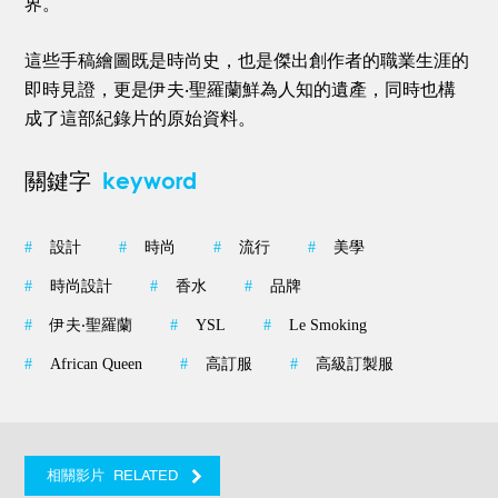
界。
這些手稿繪圖既是時尚史，也是傑出創作者的職業生涯的
即時見證，更是伊夫‧聖羅蘭鮮為人知的遺產，同時也構
成了這部紀錄片的原始資料。
keyword
關鍵字
#
設計
#
時尚
#
流行
#
美學
#
時尚設計
#
香水
#
品牌
#
伊夫‧聖羅蘭
#
YSL
#
Le Smoking
#
African Queen
#
高訂服
#
高級訂製服
RELATED
相關影片