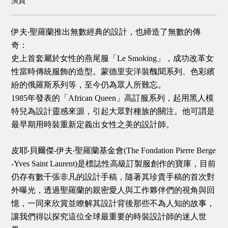
演員
伊夫‧聖羅蘭推出無數經典的設計，也締造了無數的傳
奇：
史上首套屬於女性的燕尾服「Le Smoking」，成功改革女
性當時傳統服飾的造型。蒙德里安洋裝醜聞系列、色彩繽
紛的俄羅斯系列等，至今仍為眾人所難忘。
1985年發表的「African Queen」高訂服系列，起用黑人模
特兒為設計靈感來源，引起大眾對種族的關注。他可謂是
最早期用時裝重新定義出女性之美的設計師。
皮耶‧貝爾傑-伊夫‧聖羅蘭基金會(The Fondation Pierre Berge
-Yves Saint Laurent)是標誌性高級訂製服創作的寶庫，目前
仍存有數千張非凡的設計手稿，隨著其珍貴手稿的首次對
外曝光，透過聖羅蘭的親密愛人與工作夥伴們的視角與回
憶，一同來欣賞並瞭解其設計背後那些不為人知的故事，
讓我們得以探究這位全球最重要的時裝設計師的迷人世