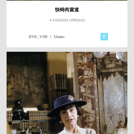
快時尚當道
A FASHION UPRISING
英
DVD , VOD
52mins