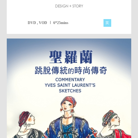
DESIGN + STORY
英
DVD , VOD
6*25mins