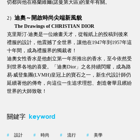
切都與他在格蘭維爾(諾曼第大區)的童年有關。
迪奧～開啟時尚尖端新風貌
2）
The Drawings of CHRISTIAN DIOR
克里斯汀‧迪奧是一位繪畫天才，從報紙上的投稿到後來
禮服的設計，他震撼了全世界，讓他在1947年到1957年這
十年間，成為禮服界的獨裁者！
迪奧女性香水是他創立第一年所推出的香水，至今依然受
到世界各地的喜愛。「迪奧Dior」之名持續閃耀，成為路
易‧威登集團(LVMH)皇冠上的寶石之一，新生代設計師仍
延續著他的傳奇，向這位一生追求理想、創造奢華且繽紛
世界的大師致敬！
keyword
關鍵字
#
設計
#
時尚
#
流行
#
美學