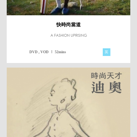
快時尚當道
A FASHION UPRISING
英
DVD , VOD
52mins