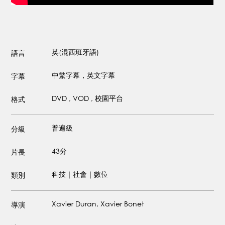
英(混西班牙語)
語言
中繁字幕，英文字幕
字幕
DVD , VOD , 校園平台
格式
普遍級
分級
43分
片長
科技｜社會｜數位
類別
Xavier Duran, Xavier Bonet
導演