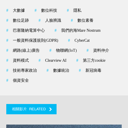
#
大數據
#
數位科技
#
隱私
#
數位足跡
#
人臉辨識
#
數位素養
#
巴塞隆納電算中心
#
我們的海Mare Nostrum
#
一般資料保護規則(GDPR)
#
CyberCat
#
網路(線上)廣告
#
物聯網(IoT)
#
資料仲介
#
資料模式
#
Clearview AI
#
第三方cookie
#
技術專家政治
#
數據統治
#
新冠病毒
#
個資安全
RELATED
相關影片