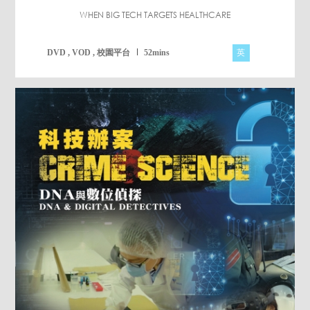
WHEN BIG TECH TARGETS HEALTHCARE
英
DVD , VOD , 校園平台
52mins