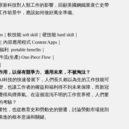
察新科技對人類工作的影響，回顧美國鋼鐵業衰亡史帶
工作前景中，應該如何做好萬全準備。
｜軟技能 soft skill｜硬技能 hard skill｜
ps｜內容應用程式 Content Apps｜
 portable benefits｜
流(生產) One-Piece Flow｜
l｜
作用，以保有競爭力、適用未來，不被淘汰？
AI科技的快速發展下，人們長久賴以為生的工作技能可
變，也讓工作者的權益和福利得不到未來保障，而新冠
攪得烏煙瘴氣。在這個混沌不明的工作世界裡，人們要
的考驗？
要性，也從教育史和勞動史的變遷，討論勞動市場規則
俱進的根本意涵和關鍵。