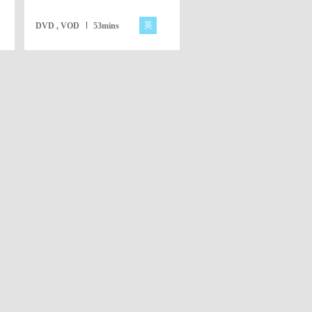
英
DVD , VOD
53mins