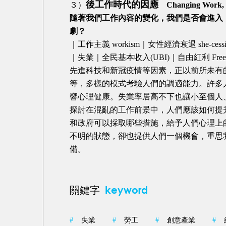
後工作時代的因應
３）
Changing Work, 
隨著我們工作內容的變化，我們是否會進入
劇？
｜工作主義 workism｜女性經濟衰退 she-
｜失業｜全民基本收入(UBI)｜自由紅利 Freedom
先進科技和新冠疫情等因素，正以前所未有
等，多樣的模式考驗人們的調適能力。許多
響心理健康。失業率居高不下也讓小至個人
探討在混亂的工作前景中，人們應該如何提
和政府可以採取哪些措施，給予人們心理上
不明的狀態，卻也提供人們一個機會，重思
備。
keyword
關鍵字
#
失業
#
勞工
#
創意產業
#