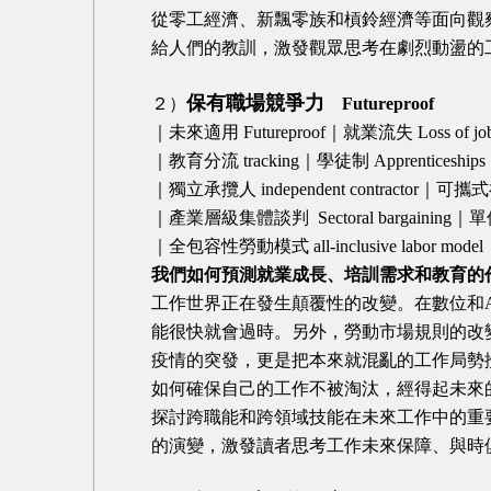
從零工經濟、新飄零族和槓鈴經濟等面向觀
給人們的教訓，激發觀眾思考在劇烈動盪的
保有職場競爭力
２）
Futureproof
｜未來適用 Futureproof｜就業流失 Loss of jobs
｜教育分流 tracking｜學徒制 Apprenticeshi
｜獨立承攬人 independent contractor｜可攜式福利
｜產業層級集體談判 Sectoral bargaining｜單件
｜全包容性勞動模式 all-inclusive labor mode
我們如何預測就業成長、培訓需求和教育的
工作世界正在發生顛覆性的改變。在數位和
能很快就會過時。另外，勞動市場規則的改
疫情的突發，更是把本來就混亂的工作局勢
如何確保自己的工作不被淘汰，經得起未來
探討跨職能和跨領域技能在未來工作中的重
的演變，激發讀者思考工作未來保障、與時