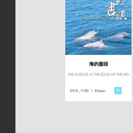
海的盡頭
THE SILENCE AT THE EDGE OF THE SEA
中
DVD , VOD
83mins