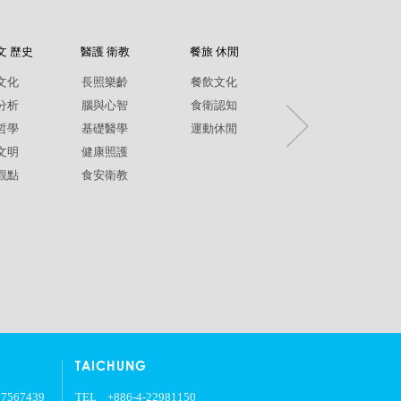
文 歷史
醫護 衛教
餐旅 休閒
紀錄片
文化
長照樂齡
餐飲文化
環境生態
分析
腦與心智
食衛認知
兩性平權
哲學
基礎醫學
運動休閒
社政人文
文明
健康照護
生命關懷
觀點
食安衛教
疾病保健
銀髮樂齡
TAICHUNG
27567439
TEL
+886-4-22981150