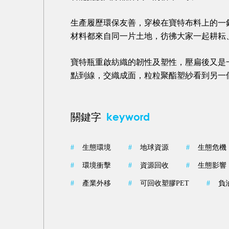
生產履歷環保友善，穿梭在寶特布料上的一
材料都來自同一片土地，彷彿大家一起耕耘
寶特瓶重啟紡織的韌性及塑性，壓扁後又是
點到線，交織成面，粒粒聚酯塑紗看到另一
keyword
關鍵字
#
生態環境
#
地球資源
#
生態危機
#
環境衝擊
#
資源回收
#
生態影響
#
產業外移
#
可回收塑膠PET
#
負