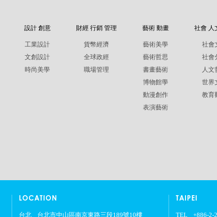
設計 創意
財經 行銷 管理
藝術 動畫
社會 人
工業設計
貨幣經濟
藝術美學
社會
文創設計
全球政經
藝術哲思
社會
時尚美學
職場管理
書畫藝術
人文
博物館學
世界
動漫創作
教育
表演藝術
LOCATION
TAIPEI
台北
台北市中山區南京東路三段189號10樓
TEL
+886-2-