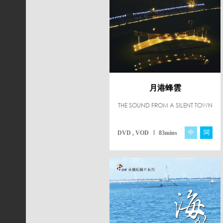
月港蜂雲
THE SOUND FROM A SILENT TOWN
中
閩
DVD , VOD
83mins