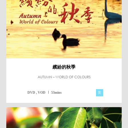
繽紛的秋季
AUTUMN – WORLD OF COLOURS
英
DVD , VOD
53mins