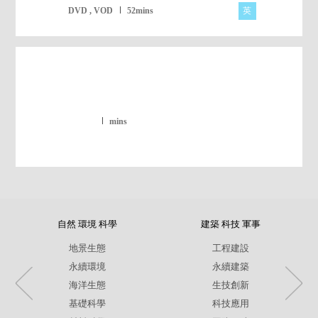
英
DVD , VOD
52mins
mins
自然 環境 科學
建築 科技 軍事
地景生態
工程建設
永續環境
永續建築
海洋生態
生技創新
基礎科學
科技應用