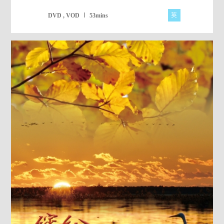
英
DVD , VOD
53mins