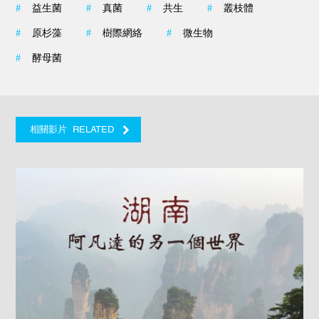
#
益生菌
#
真菌
#
共生
#
叢枝體
#
原杉藻
#
樹際網絡
#
微生物
#
酵母菌
RELATED
相關影片