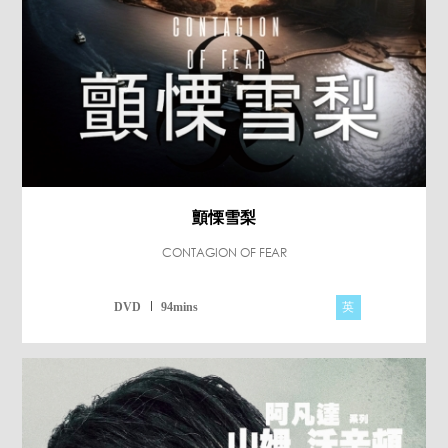
顫慄雪梨
CONTAGION OF FEAR
英
DVD
94mins