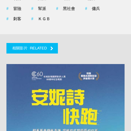
#
冒險
#
幫派
#
黑社會
#
傭兵
#
刺客
#
ＫＧＢ
RELATED
相關影片