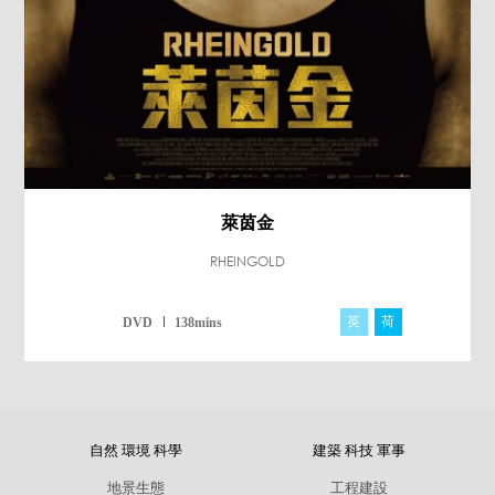
萊茵金
RHEINGOLD
英
荷
德
DVD
138mins
自然 環境 科學
建築 科技 軍事
地景生態
工程建設