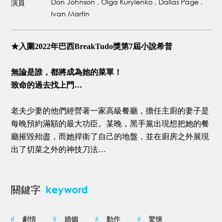
Don Johnson , Olga Kurylenko , Dallas Page ,
演員
Ivan Martin
★入圍2022年巴西BreakTudo獎第7屆小說希普
無論是誰，都將成為她的菜單！
致命的過去找上門…
老夫少妻的他們經營著一家高級餐廳，擔任主廚的妻子是
每晚預約滿額的最大功臣。某晚，黑手黨出現想把她的餐
廳摧毀殆盡，而她捍衛了自己的地盤，並在廚房之外展現
出了切菜之外的神技刀法…
keyword
關鍵字
#
劇情
#
婚姻
#
動作
#
驚悚