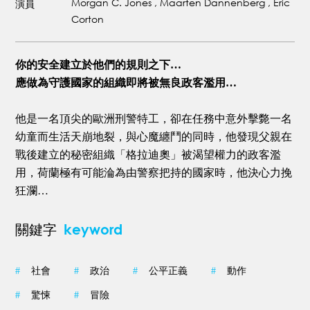
Morgan C. Jones , Maarten Dannenberg , Eric
演員
Corton
你的安全建立於他們的規則之下…
應做為守護國家的組織即將被無良政客濫用…
他是一名頂尖的歐洲刑警特工，卻在任務中意外擊斃一名
幼童而生活天崩地裂，與心魔纏鬥的同時，他發現父親在
戰後建立的秘密組織「格拉迪奧」被渴望權力的政客濫
用，荷蘭極有可能淪為由警察把持的國家時，他決心力挽
狂瀾…
keyword
關鍵字
#
社會
#
政治
#
公平正義
#
動作
#
驚悚
#
冒險