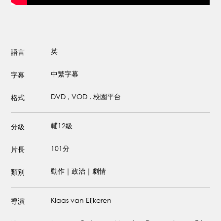
英
語言
中繁字幕
字幕
DVD , VOD , 校園平台
格式
輔12級
分級
101分
片長
動作｜政治｜劇情
類別
Klaas van Eijkeren
導演