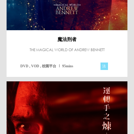
魔法刑者
THE MAGICAL WORLD OF ANDREW BENNETT
法
DVD , VOD , 校園平台
95mins