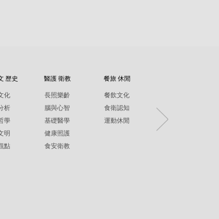
文 歷史
醫護 衛教
餐旅 休閒
紀錄片
文化
長照樂齡
餐飲文化
環境生態
分析
腦與心智
食衛認知
兩性平權
哲學
基礎醫學
運動休閒
社政人文
文明
健康照護
生命關懷
觀點
食安衛教
疾病保健
銀髮樂齡