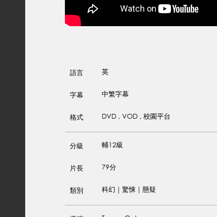
英
語言
中繁字幕
字幕
DVD , VOD , 校園平台
格式
輔12級
分級
79分
片長
科幻｜驚悚｜懸疑
類別