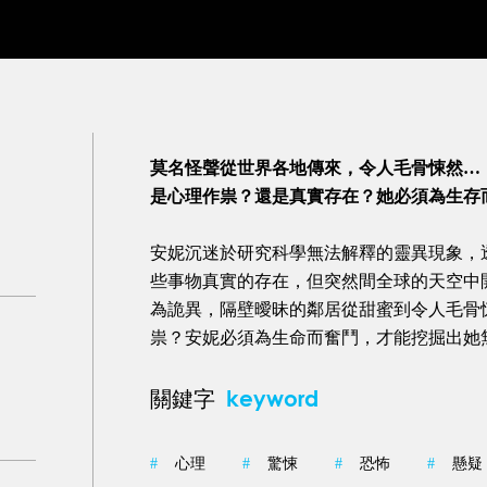
莫名怪聲從世界各地傳來，令人毛骨悚然…
是心理作祟？還是真實存在？她必須為生存
安妮沉迷於研究科學無法解釋的靈異現象，
些事物真實的存在，但突然間全球的天空中
為詭異，隔壁曖昧的鄰居從甜蜜到令人毛骨
祟？安妮必須為生命而奮鬥，才能挖掘出她
keyword
關鍵字
#
心理
#
驚悚
#
恐怖
#
懸疑