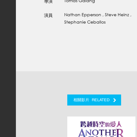
Tomas Galang
導演
Nathan Epperson , Steve Heinz ,
演員
Stephanie Ceballos
RELATED
相關影片