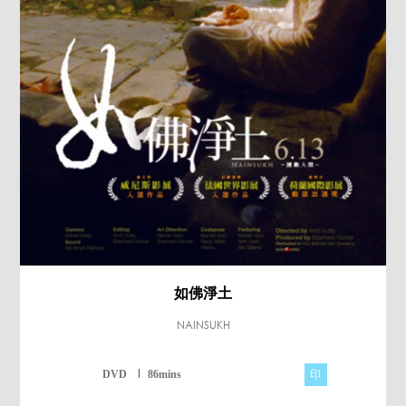
如佛淨土
NAINSUKH
印
DVD
86mins