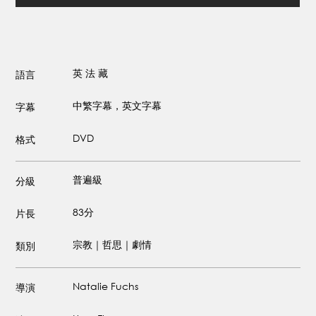
英
法
藏
語言
中繁字幕，英文字幕
字幕
DVD
格式
普遍級
分級
83分
片長
宗教｜哲思｜劇情
類別
Natalie Fuchs
導演