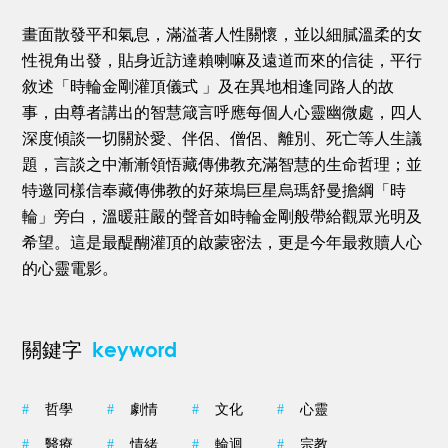
畫面散發平和氣息，滿溢著人性關懷，並以細膩溫柔的女
性視角出發，貼身近訪達賴喇嘛及遠道而來的信徒，平行
敘述「時輪金剛灌頂儀式 」及在異地相逢同路人的故
事，由尊者講出的智慧箴言呼應每個人心靈幽微處，四人
深度傾談一切關於愛、伴侶、僧侶、離別、死亡等人生議
題，言談之中漸漸領悟藏傳佛教充滿智慧的生命哲理；並
特邀同樣信奉藏傳佛教的好萊塢巨星烏瑪舒曼擔綱「時
輪」旁白，溫暖莊嚴的聲音如時輪金剛般帶給觀眾光明及
希望。這是最醍醐灌頂的啟蒙密法，更是今年最救贖人心
的心靈電影。
keyword
關鍵字
#
哲學
#
劇情
#
文化
#
心靈
#
醫療
#
情緒
#
輪迴
#
宗教