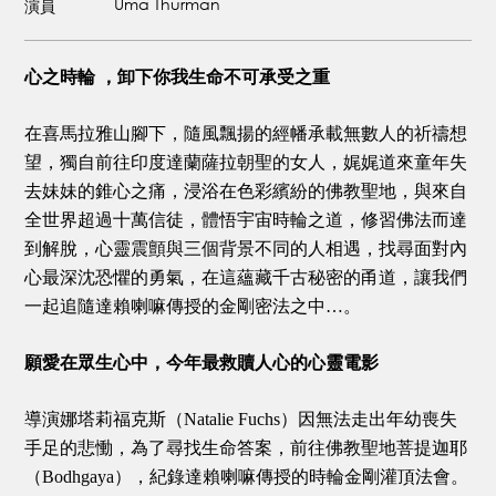
Uma Thurman
演員
心之時輪 ，卸下你我生命不可承受之重
在喜馬拉雅山腳下，隨風飄揚的經幡承載無數人的祈禱想
望，獨自前往印度達蘭薩拉朝聖的女人，娓娓道來童年失
去妹妹的錐心之痛，浸浴在色彩繽紛的佛教聖地，與來自
全世界超過十萬信徒，體悟宇宙時輪之道，修習佛法而達
到解脫，心靈震顫與三個背景不同的人相遇，找尋面對內
心最深沈恐懼的勇氣，在這蘊藏千古秘密的甬道，讓我們
一起追隨達賴喇嘛傳授的金剛密法之中…。
願愛在眾生心中，今年最救贖人心的心靈電影
導演娜塔莉福克斯（Natalie Fuchs）因無法走出年幼喪失
手足的悲慟，為了尋找生命答案，前往佛教聖地菩提迦耶
（Bodhgaya），紀錄達賴喇嘛傳授的時輪金剛灌頂法會。