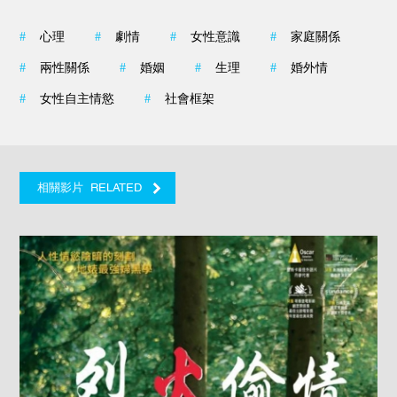
#
心理
#
劇情
#
女性意識
#
家庭關係
#
兩性關係
#
婚姻
#
生理
#
婚外情
#
女性自主情慾
#
社會框架
RELATED
相關影片