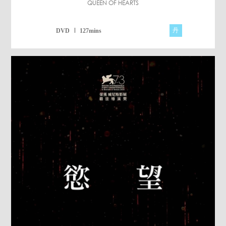
QUEEN OF HEARTS
丹
DVD
127mins