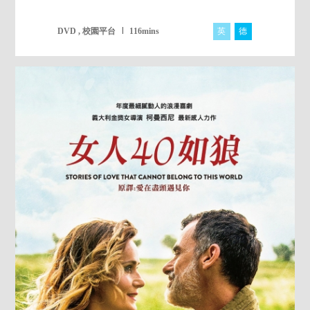
英
德
芬
DVD , 校園平台
116mins