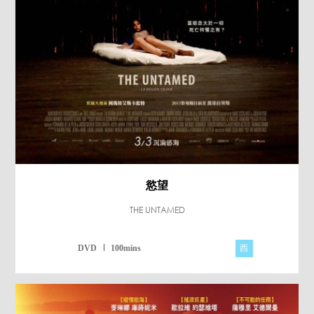
慾望
THE UNTAMED
西
DVD
100mins