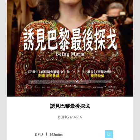
誘見巴黎最後探戈
BEING MARIA
法
DVD
143mins