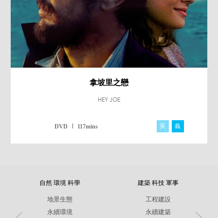
拿坡里之戀
HEY JOE
英
義
DVD
117mins
自然 環境 科學
建築 科技 軍事
地景生態
工程建設
永續環境
永續建築