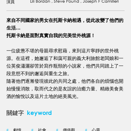
Lili Bordán , Steve Pound , Joseph F Camilleri
演員
來自不同國家的男女在托斯卡納相遇，從此改變了他們的
生活…
托斯卡納是面對真實自我的完美世外桃源！
一位疲憊不堪的母親尋求慰藉，來到這片寧靜的世外桃
源。在這裡，她邂逅了和藹可親的義大利旅館老闆娘和一
位英俊瀟灑卻苦於寫作瓶頸的小說家，他們共同踏上了一
段意想不到的邂逅與重生之旅。
隨著他們逐漸發現彼此的共同之處，他們各自的煩惱也開
始慢慢消散，取而代之的是友誼的治癒力量、精緻美食美
酒的愉悅以及這片土地的絕美風光。
keyword
關鍵字
#
劇情
#
社會
#
價值觀
#
心靈