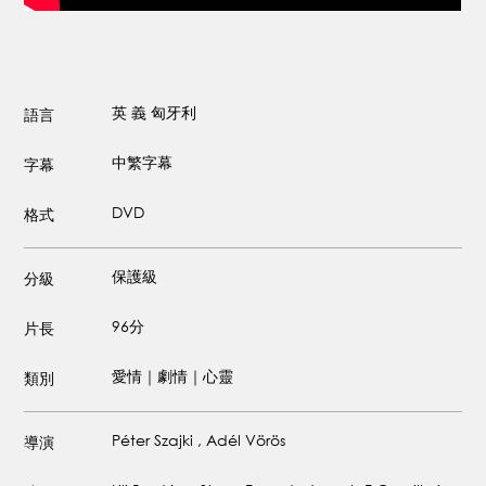
英
義
匈牙利
語言
中繁字幕
字幕
DVD
格式
保護級
分級
96分
片長
愛情｜劇情｜心靈
類別
Péter Szajki , Adél Vörös
導演