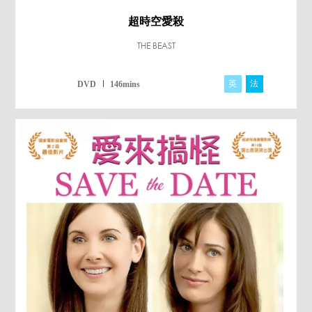
超時空愛殺
THE BEAST
英
法
DVD
146mins