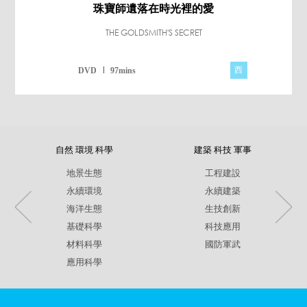
珠寶師遺落在時光裡的愛
THE GOLDSMITH'S SECRET
西
DVD
97mins
自然 環境 科學
建築 科技 軍事
地景生態
工程建設
永續環境
永續建築
海洋生態
生技創新
基礎科學
科技應用
材料科學
國防軍武
應用科學