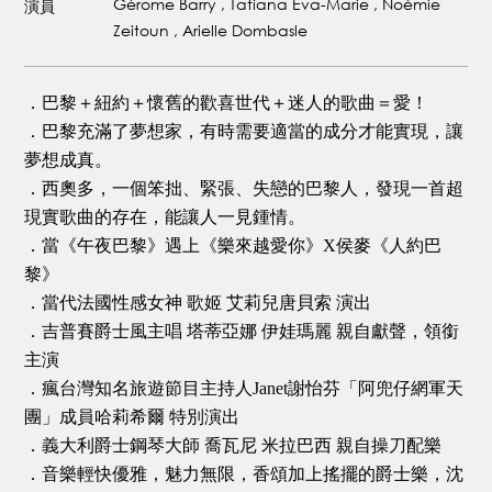
Gérome Barry , Tatiana Eva-Marie , Noémie
演員
Zeitoun , Arielle Dombasle
．巴黎＋紐約＋懷舊的歡喜世代＋迷人的歌曲＝愛！
．巴黎充滿了夢想家，有時需要適當的成分才能實現，讓
夢想成真。
．西奧多，一個笨拙、緊張、失戀的巴黎人，發現一首超
現實歌曲的存在，能讓人一見鍾情。
．當《午夜巴黎》遇上《樂來越愛你》X侯麥《人約巴
黎》
．當代法國性感女神 歌姬 艾莉兒唐貝索 演出
．吉普賽爵士風主唱 塔蒂亞娜 伊娃瑪麗 親自獻聲，領銜
主演
．瘋台灣知名旅遊節目主持人Janet謝怡芬「阿兜仔網軍天
團」成員哈莉希爾 特別演出
．義大利爵士鋼琴大師 喬瓦尼 米拉巴西 親自操刀配樂
．音樂輕快優雅，魅力無限，香頌加上搖擺的爵士樂，沈