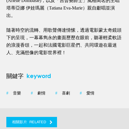
(Arielle Dombasle)，以及「吉普賽爵士」風格聞名的主唱
塔蒂亞娜 伊娃瑪麗（Tatiana Eva-Marie）親自獻唱並演
出。
隨著時空的流轉、用歌聲傳達情愫，透過電影蒙太奇鏡頭
下的呈現，一幕幕雋永的畫面歷歷在眼前，聽著輕柔軟語
的浪漫香頌，一起和法國電影巨星們、共同環遊在最迷
人、充滿想像的電影世界裡！
keyword
關鍵字
#
音樂
#
劇情
#
喜劇
#
愛情
RELATED
相關影片