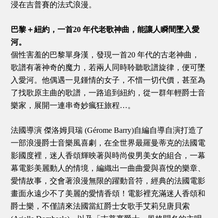
浸在吉普賽的法式浪漫。
巴黎＋紐約，一首20 年代老歌神曲，能讓人瞬間墜入愛
河。
個性害羞的巴黎單身漢，發現一首20 年代的古老神曲，
歌譜有著神奇的魔力，若兩人同時聆聽歌譜旋律，便可墜
入愛河。他偶遇一見鍾情的女子，不惜一切代價，甚至為
了找歌原主曲的歌譜，一路追到紐約，從一群年輕爵士音
樂家，展開一連串奇妙瘋狂旅程…。
法國導演 傑洛姆貝瑞 (Gérome Barry)自編自導自演打造了
一部浪漫爵士音樂風喜劇，在全世界最羅曼蒂克的法國電
影國度裡，迷人香頌輝映著與時尚俊男美女的組合，一幕
幕電影美麗動人的情境，編織出一曲曲愛與喜悅的樂章、
愛情故事，交會著浪漫無限的躍動音符，經典的法國電影
畫面永遠少不了美麗的愛情香頌！電影裡充滿迷人香頌和
爵士樂，不僅請來法國當紅爵士女歌手艾莉兒唐貝索