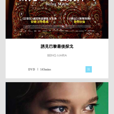
誘見巴黎最後探戈
BEING MARIA
法
DVD
143mins