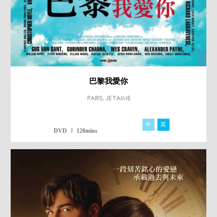
巴黎我愛你
PARIS, JE T'AIME
中
英
法
西
DVD
120mins
阿