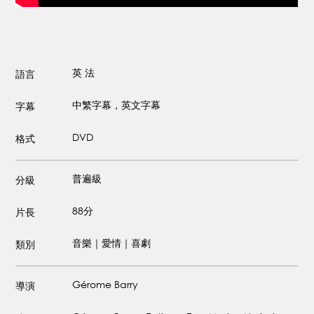
英
法
語言
中繁字幕，英文字幕
字幕
DVD
格式
普遍級
分級
88分
片長
音樂｜愛情｜喜劇
類別
Gérome Barry
導演