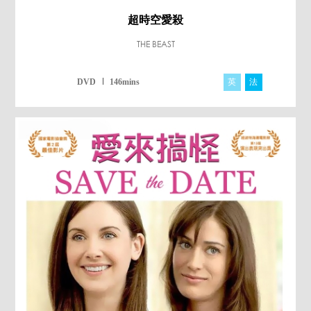
超時空愛殺
THE BEAST
英
法
DVD
146mins