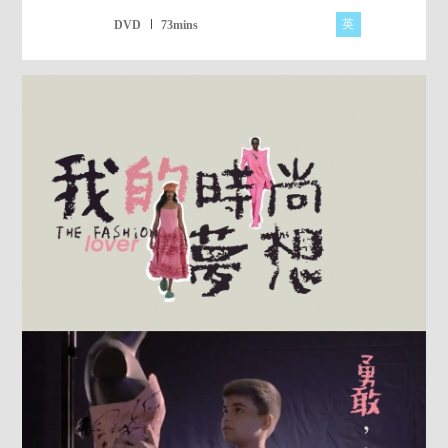
英
DVD
73mins