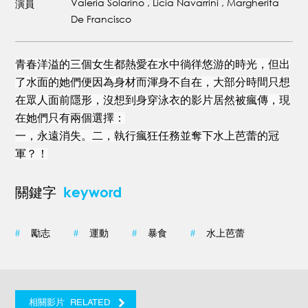
Valeria Solarino , Licia Navarrini , Margherita
演員
De Francisco
青春洋溢的三個女生都熱愛在水中徜徉悠游的時光，但出
了水面的她們便因為身材而渾身不自在，大部分時間只想
在眾人面前隱形，沒想到身穿泳衣的影片居然被瘋傳，現
在她們只有兩個選擇：
一，
永遠消失。二，
執行瘋狂任務並奪下水上芭蕾的冠
軍？！
keyword
關鍵字
#
勵志
#
運動
#
暴食
#
水上芭蕾
RELATED
相關影片