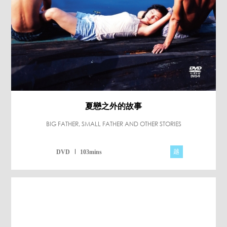
夏戀之外的故事
BIG FATHER, SMALL FATHER AND OTHER STORIES
越
DVD
103mins