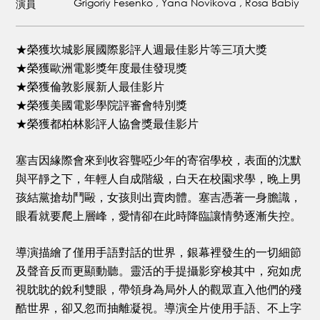
Grigoriy Fesenko , Yana Novikova , Rosa Babiy
演員
★榮獲坎城影展國際影評人週最佳影片等三項大獎
★榮獲歐洲電影獎年度最佳發現獎
★榮獲倫敦影展新人最佳影片
★榮獲美國電影學院評審會特別獎
★榮獲都柏林影評人協會獎最佳影片
塞吉因緣際會來到收容聾啞少年的寄宿學校，表面的沈默
與平靜之下，年輕人自成階級，白天在校園求學，晚上男
孩結黨搶劫鬥毆，女孩則出賣肉體。塞吉憑著一身膽識，
眼看就要爬上層峰，愛情卻在此時降臨讓情勢逐漸失控。
導演描繪了僅用手語對話的世界，銀幕裡發生的一切細節
及聲音反而更顯動聽。靈活的手提攝影穿梭其中，宛如虎
視眈眈的銳利雙眼，帶領身為局外人的觀眾直入他們的殘
酷世界，卻又忽而抽離凝視。導演全片使用手語、不上字