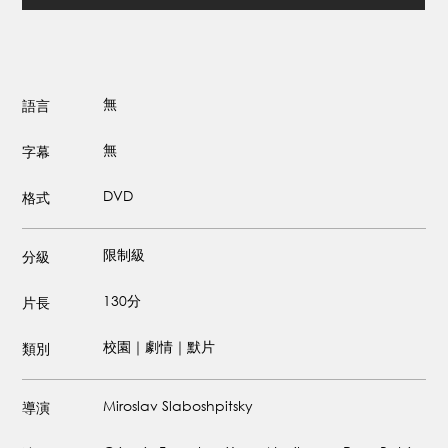
無
語言
無
字幕
DVD
格式
限制級
分級
130分
片長
校園｜劇情｜默片
類別
Miroslav Slaboshpitsky
導演