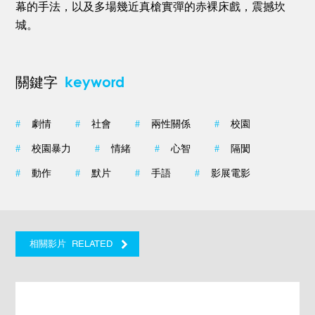
幕的手法，以及多場幾近真槍實彈的赤裸床戲，震撼坎
城。
keyword
關鍵字
#
劇情
#
社會
#
兩性關係
#
校園
#
校園暴力
#
情緒
#
心智
#
隔閡
#
動作
#
默片
#
手語
#
影展電影
RELATED
相關影片