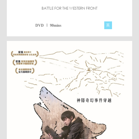
BATTLE FOR THE WESTERN FRONT
英
DVD
90mins