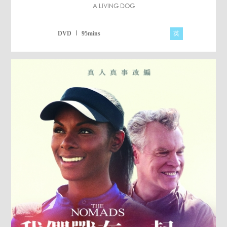
A LIVING DOG
英
DVD
95mins