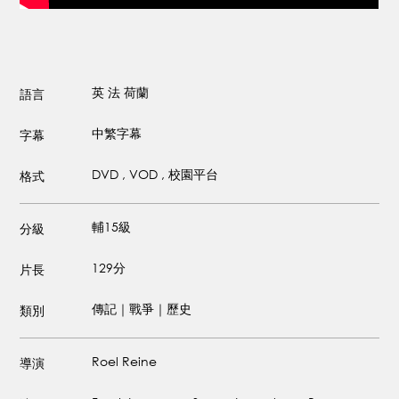
英
法
荷蘭
語言
中繁字幕
字幕
DVD , VOD , 校園平台
格式
輔15級
分級
129分
片長
傳記｜戰爭｜歷史
類別
Roel Reine
導演