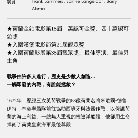
Frank Lammers , Sanne Langelaar , Barry
演員
Atsma
★荷蘭金鉑電影第15屆十萬認可金獎、四十萬認可
鉑獎
★入圍漢堡電影節第21屆觀眾獎
★入圍荷蘭影展第35屆觀眾獎、最佳導演、最佳男
主角
戰爭由許多人進行，歷史是少數人創造…
一觸即發的內戰，有誰能拯救？
1675年，歷經三次英荷戰爭的68歲荷蘭名將米歇爾•德魯
伊特，奉命率艦隊前往協助西班牙與法國作戰，以保護荷
蘭的海上利益。一艘無人重視的輕巡洋船艦，他卻用生命
捍衛了荷蘭皇家海軍最後尊嚴...