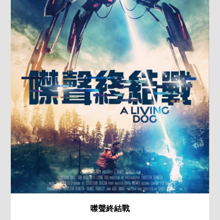
噤聲終結戰