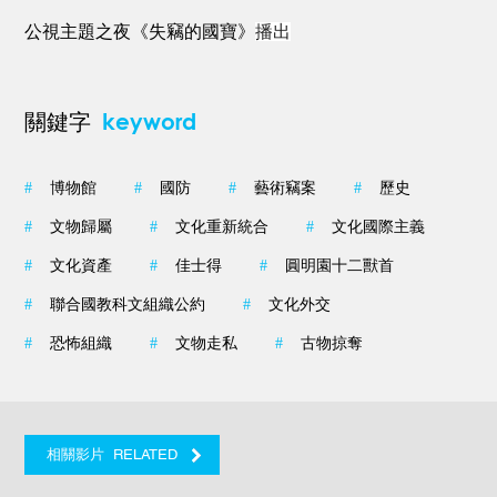
公視主題之夜《失竊的國寶》
播出
keyword
關鍵字
#
博物館
#
國防
#
藝術竊案
#
歷史
#
文物歸屬
#
文化重新統合
#
文化國際主義
#
文化資產
#
佳士得
#
圓明園十二獸首
#
聯合國教科文組織公約
#
文化外交
#
恐怖組織
#
文物走私
#
古物掠奪
RELATED
相關影片