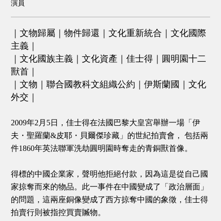
演員
｜文物歸屬｜物件歸還｜文化重新統合｜文化國際
主義｜
｜文化國族主義｜文化資產｜佳士得｜圓明園十二
獸首｜
｜文物｜聯合國教科文組織公約｜伊斯蘭國｜文化
外交｜
2009年2月5日，佳士得在法國巴黎大皇宮舉辦一場「伊
夫・聖羅蘭&皮耶・貝爾傑珍藏」的世紀拍賣會， 包括兩
件1860年英法聯軍洗劫圓明園時奪走的青銅獸首像。
得標的中國企業家，聲明他拒絕付款，因為這是從自己國
家掠奪而來的物品。此一事件在中國變成了「政治層面」
的問題，這兩座銅像變成了西方掠奪中國的象徵，佳士得
拍賣行則被指控買賣贓物。