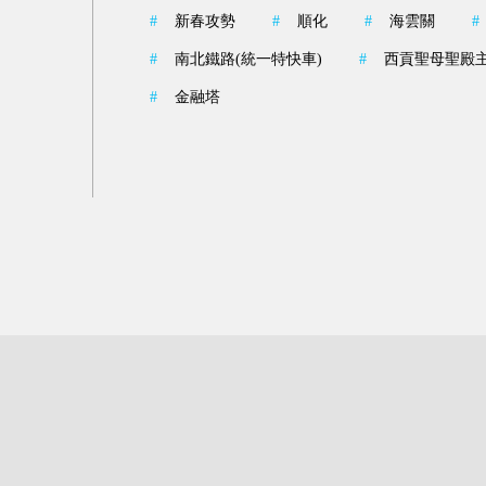
#
新春攻勢
#
順化
#
海雲關
#
#
南北鐵路(統一特快車)
#
西貢聖母聖殿
#
金融塔