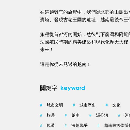
在這趟難忘的旅程中，我們從北部的山脈出
寶塔、
發現古老王國的遺址、越南最後帝王
旅程從首都河內開始，然後到下龍灣和附近
法國殖民時期的精美建築和現代化摩天大樓
未來！
這是你從未見過的越南！
keyword
關鍵字
#
城市文明
#
城市歷史
#
文化
#
旅遊
#
越南
#
湄公河
#
河
#
峴港
#
法越戰爭
#
越南民族學博