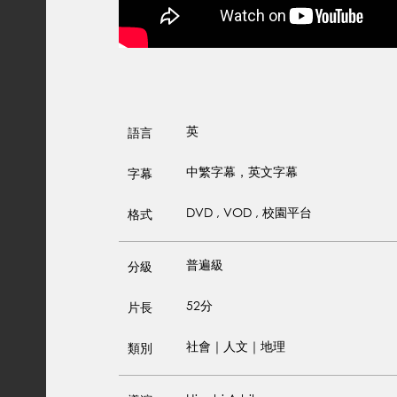
英
語言
中繁字幕，英文字幕
字幕
DVD , VOD , 校園平台
格式
普遍級
分級
52分
片長
社會｜人文｜地理
類別