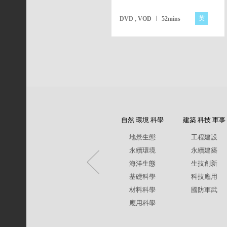
英
DVD , VOD
52mins
自然 環境 科學
建築 科技 軍事
地景生態
工程建設
永續環境
永續建築
海洋生態
生技創新
基礎科學
科技應用
材料科學
國防軍武
應用科學