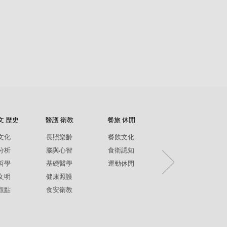
文 歷史
醫護 衛教
餐旅 休閒
紀錄片
文化
長照樂齡
餐飲文化
環境生態
分析
腦與心智
食衛認知
兩性平權
哲學
基礎醫學
運動休閒
社政人文
文明
健康照護
生命關懷
觀點
食安衛教
疾病保健
銀髮樂齡