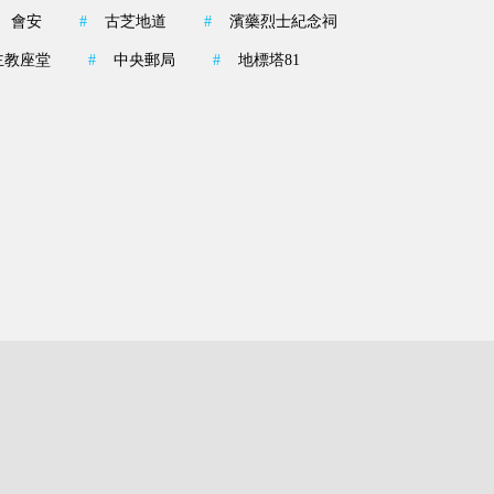
會安
#
古芝地道
#
濱藥烈士紀念祠
主教座堂
#
中央郵局
#
地標塔81