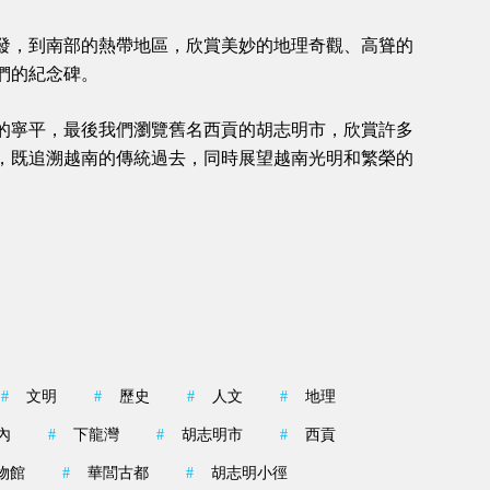
發，
到南部的熱帶地區，欣賞美妙的地理奇觀、高聳的
們的紀念碑。
的寧平，
最後我們瀏覽舊名西貢的胡志明市，
欣賞許多
，
既追溯越南的傳統過去，同時展望越南光明和繁榮的
#
文明
#
歷史
#
人文
#
地理
內
#
下龍灣
#
胡志明市
#
西貢
物館
#
華閭古都
#
胡志明小徑