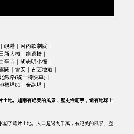
｜峴港｜河內歌劇院｜
日新大橋｜龍邊橋｜
白亭寺｜胡志明小徑｜
雲關｜會安｜
古芝地道｜
鐵路(統一特快車)｜
地標塔
81
｜金融塔｜
片土地。越南有絕美的風景﹑歷史性廟宇，還有地球上
形塑了這片土地。
人口超過九千萬，有絕美的風景、歷