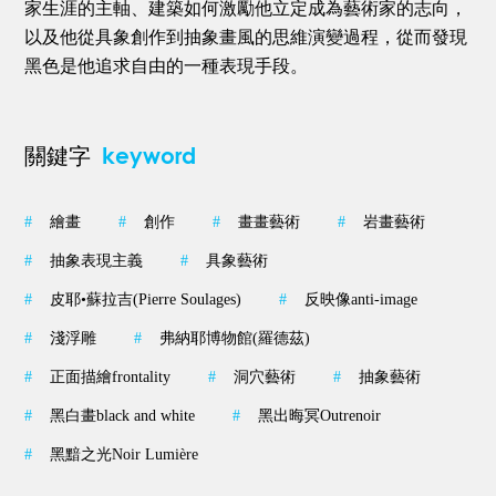
家生涯的主軸、建築如何激勵他立定成為藝術家的志向，
以及他從具象創作到抽象畫風的思維演變過程，從而發現
黑色是他追求自由的一種表現手段。
keyword
關鍵字
#
繪畫
#
創作
#
畫畫藝術
#
岩畫藝術
#
抽象表現主義
#
具象藝術
#
皮耶•蘇拉吉(Pierre Soulages)
#
反映像anti-image
#
淺浮雕
#
弗納耶博物館(羅德茲)
#
正面描繪frontality
#
洞穴藝術
#
抽象藝術
#
黑白畫black and white
#
黑出晦冥Outrenoir
#
黑黯之光Noir Lumière