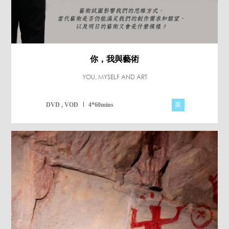
你，我與藝術
YOU, MYSELF AND ART
英
DVD , VOD
4*60mins