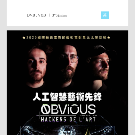
英
DVD , VOD
3*52mins