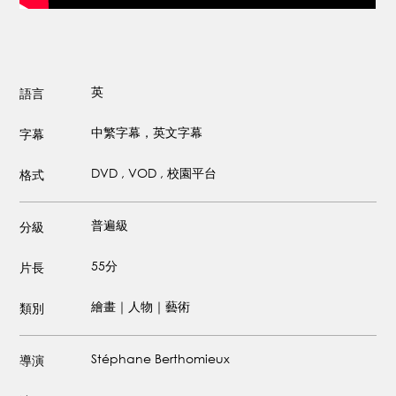
英
語言
中繁字幕，英文字幕
字幕
DVD , VOD , 校園平台
格式
普遍級
分級
55分
片長
繪畫｜人物｜藝術
類別
Stéphane Berthomieux
導演