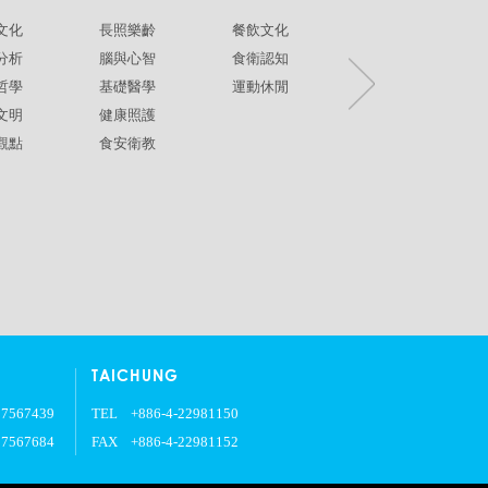
文化
長照樂齡
餐飲文化
環境生態
分析
腦與心智
食衛認知
兩性平權
哲學
基礎醫學
運動休閒
社政人文
文明
健康照護
生命關懷
觀點
食安衛教
疾病保健
銀髮樂齡
TAICHUNG
27567439
TEL
+886-4-22981150
27567684
FAX
+886-4-22981152