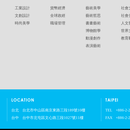
工業設計
貨幣經濟
藝術美學
社會
文創設計
全球政經
藝術哲思
社會
時尚美學
職場管理
書畫藝術
人文
博物館學
世界
動漫創作
教育
表演藝術
LOCATION
TAIPEI
台北
台北市中山區南京東路三段189號10樓
TEL
+886-2-
台中
台中市北屯區文心路三段1027號11樓
FAX
+886-2-