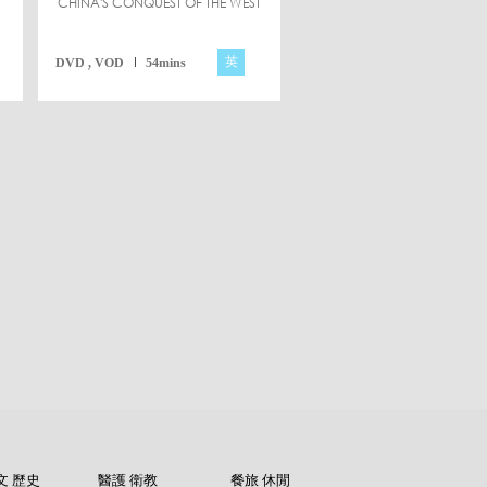
CHINA'S CONQUEST OF THE WEST
英
DVD , VOD
54mins
文 歷史
醫護 衛教
餐旅 休閒
紀錄片