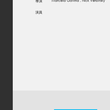
Marcela Gaviria , Nick Verbitsky
導演
演員