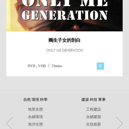
獨生子女的剖白
ONLY ME GENERATION
英
DVD , VOD
53mins
自然 環境 科學
建築 科技 軍事
地景生態
工程建設
永續環境
永續建築
海洋生態
生技創新