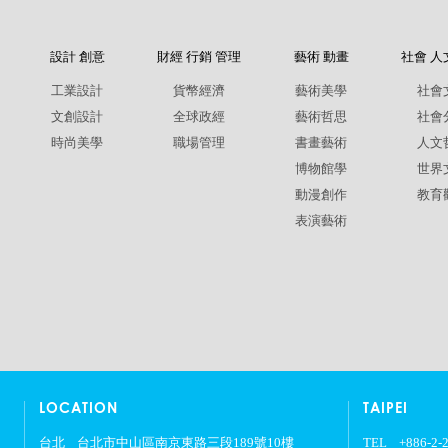
設計 創意
財經 行銷 管理
藝術 動畫
社會 人
工業設計
貨幣經濟
藝術美學
社會
文創設計
全球政經
藝術哲思
社會
時尚美學
職場管理
書畫藝術
人文
博物館學
世界
動漫創作
教育
表演藝術
LOCATION
TAIPEI
台北
台北市中山區南京東路三段189號10樓
TEL
+886-2-