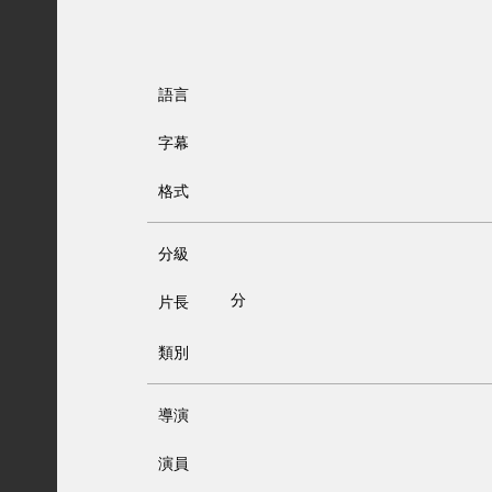
語言
字幕
格式
分級
分
片長
類別
導演
演員