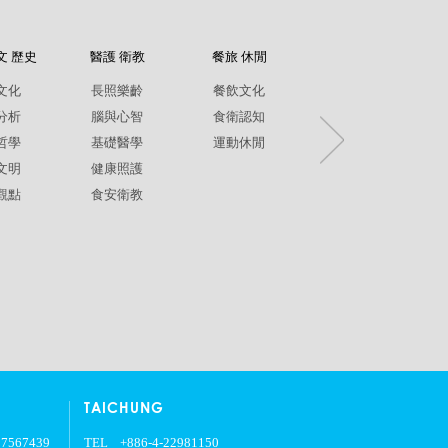
文 歷史
醫護 衛教
餐旅 休閒
紀錄片
文化
長照樂齡
餐飲文化
環境生態
分析
腦與心智
食衛認知
兩性平權
哲學
基礎醫學
運動休閒
社政人文
文明
健康照護
生命關懷
觀點
食安衛教
疾病保健
銀髮樂齡
TAICHUNG
27567439
TEL
+886-4-22981150