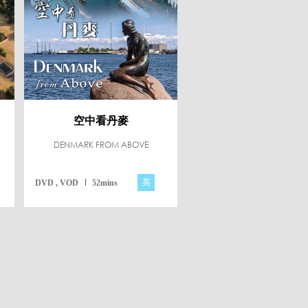
空中看丹麥
DENMARK FROM ABOVE
英
DVD , VOD
52mins