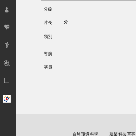
分級
分
片長
類別
導演
演員
自然 環境 科學
建築 科技 軍事