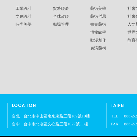
工業設計
貨幣經濟
藝術美學
社會
文創設計
全球政經
藝術哲思
社會
時尚美學
職場管理
書畫藝術
人文
博物館學
世界
動漫創作
教育
表演藝術
LOCATION
TAIPEI
台北
台北市中山區南京東路三段189號10樓
TEL
+886-2-
台中
台中市北屯區文心路三段1027號11樓
FAX
+886-2-