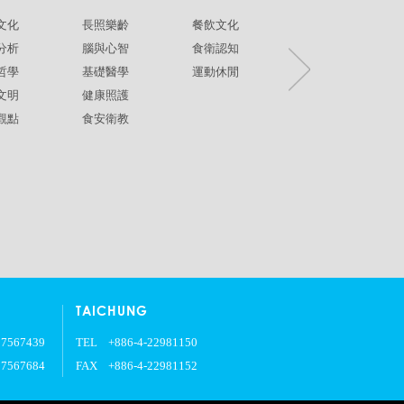
文化
長照樂齡
餐飲文化
環境生態
分析
腦與心智
食衛認知
兩性平權
哲學
基礎醫學
運動休閒
社政人文
文明
健康照護
生命關懷
觀點
食安衛教
疾病保健
銀髮樂齡
TAICHUNG
27567439
TEL
+886-4-22981150
27567684
FAX
+886-4-22981152