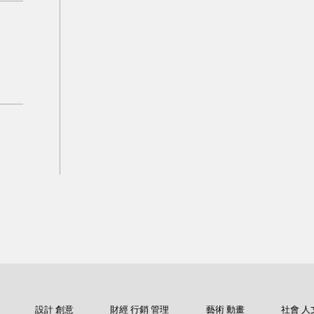
設計 創意
財經 行銷 管理
藝術 動畫
社會 人