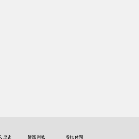
文 歷史
醫護 衛教
餐旅 休閒
紀錄片