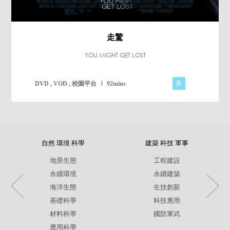
走驚
YOU MIGHT GET LOST
英
DVD , VOD , 校園平台
92mins
自然 環境 科學
建築 科技 軍事
地景生態
工程建設
永續環境
永續建築
海洋生態
生技創新
基礎科學
科技應用
材料科學
國防軍武
應用科學