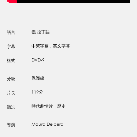
義
拉丁語
語言
中繁字幕，英文字幕
字幕
DVD-9
格式
保護級
分級
119分
片長
時代劇情片｜歷史
類別
Maura Delpero
導演