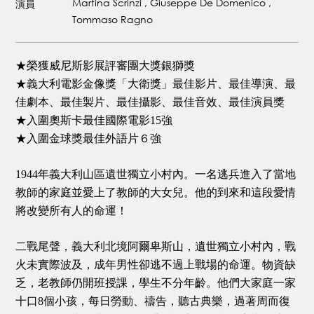
Martina Scrinzi , Giuseppe De Domenico ,
演員
Tommaso Ragno
★榮獲威尼斯影展評審團大獎銀獅獎
★義大利電影金像獎「大衛獎」最佳影片、最佳導演、最
佳劇本、最佳製片、最佳攝影、最佳音效、最佳演員獎
★入圍奧斯卡最佳國際電影15強
★入圍金球獎最佳外語片６強
1944年義大利山區遺世獨立小村內。一名逃兵進入了當地
教師的家庭並愛上了教師的大女兒。他的到來和這段愛情
將改變所有人的命運！
二戰尾聲，義大利北境阿爾卑斯山，遺世獨立小村內，戰
火未實際波及，成年男性卻逃不過上戰場的命運。物資缺
乏，老教師仍開班授課，學生不分年齡。他們大家庭一家
十口8個小孩，每日勞動、禱告，聽古典樂，過著周而復