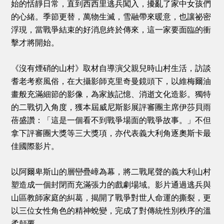
始的恬靜日常，直到西西里逃兵闖入，擾亂了家中女孩們
的心緒。季節更替，萬物生滅，雪融帶來暖意，也讓祕密
浮現，當戰爭結束的好消息終於傳來，這一家要面臨的衝
擊才將開始。
《沒有煙硝的山村》取材自導演父親兒時山村生活，訪談
耆老考察風俗，在大攝影師克里奇曼鏡頭下，以維梅爾油
畫般充滿細節的影像，為家族記憶、消逝文化造影。獨特
的二戰切入角度，獲本屆威尼斯影展評審團主席伊莎貝雨
蓓盛讚：「這是一個看不到戰爭場面的戰爭故事。」不但
拿下評審團大獎等三大獎項，亦代表義大利角逐奧斯卡最
佳國際影片。
以阿爾卑斯山的層巒疊嶂為幕，將二戰尾聲的義大利山村
塑造成一個封閉而充滿張力的戲劇場域。影片通過逃兵與
山區教師家庭的糾葛，揭開了戰爭對世人命運的撕裂，更
以三位女性角色的精神蛻變，完成了對傳統性別秩序的溫
柔顛覆。