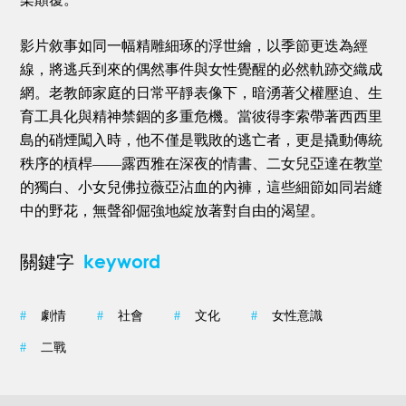
影片敘事如同一幅精雕細琢的浮世繪，以季節更迭為經
線，將逃兵到來的偶然事件與女性覺醒的必然軌跡交織成
網。老教師家庭的日常平靜表像下，暗湧著父權壓迫、生
育工具化與精神禁錮的多重危機。當彼得李索帶著西西里
島的硝煙闖入時，他不僅是戰敗的逃亡者，更是撬動傳統
秩序的槓桿——露西雅在深夜的情書、二女兒亞達在教堂
的獨白、小女兒佛拉薇亞沾血的內褲，這些細節如同岩縫
中的野花，無聲卻倔強地綻放著對自由的渴望。
keyword
關鍵字
#
劇情
#
社會
#
文化
#
女性意識
#
二戰