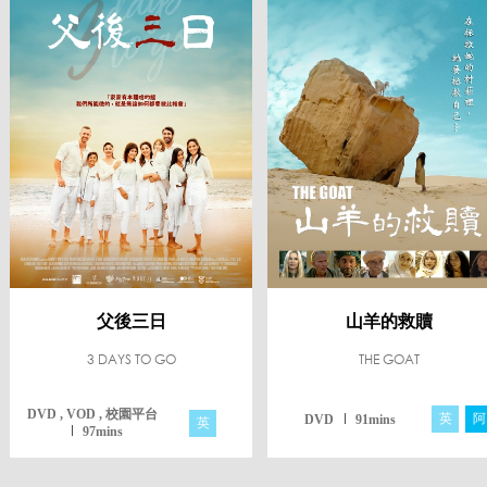
父後三日
山羊的救贖
3 DAYS TO GO
THE GOAT
DVD , VOD , 校園平台
英
阿
DVD
91mins
英
97mins