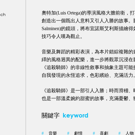
奧特加(Luis Ortega)的導演風格大
ech
創造出一個既出人意料又引人入勝的故事。影
Salminen)的鏡頭，將布宜諾斯艾利斯
技巧令人嘆為觀止。
音樂及舞蹈的精彩表演，為本片錯綜複雜的畫面增添
繹的風格迥異的配樂，進一步將觀眾沉浸在
《追殺騎師》的非線性敘事和抽象主題可能
自我發現的永恆追求，色彩繽紛、充滿活力
《追殺騎師》是一部引人入勝；時而滑稽、
也是一部溫柔婉約甜蜜的故事，充滿憂鬱、
keyword
關鍵字
#
音樂
#
劇情
#
喜劇
#
人物