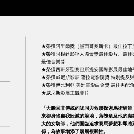
★榮獲阿里爾獎（墨西哥奧斯卡）最佳拉丁
★榮獲阿根廷影評人協會獎最佳影片、最佳
最佳音樂獎
★榮獲西班牙聖賽巴斯提安國際影展最佳地
★榮獲威尼斯影展 薩拉電影院獎 特別提及
★榮獲伊比利亞 美洲電影白金獎 最佳男配
★威尼斯影展主競賽片
「大膽且非傳統的認同與救贖探索馬術騎師
來卻身陷自我毀滅的境地，落魄危及他的職
大的女騎師，他們面臨追求賽馬夢想和即將
係，為故事增添了層層複雜性。