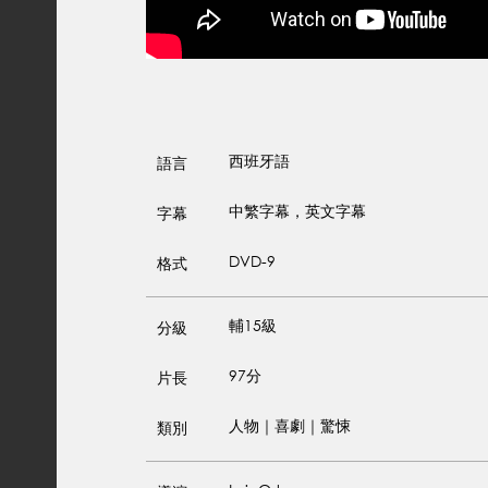
西班牙語
語言
中繁字幕，英文字幕
字幕
DVD-9
格式
輔15級
分級
97分
片長
人物｜喜劇｜驚悚
類別