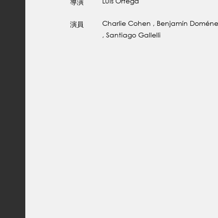
Luis Ortega
導演
Charlie Cohen , Benjamín Domén
演員
, Santiago Gallelli