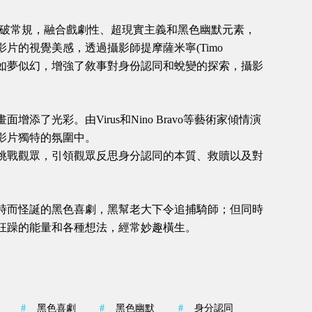
膽前衛，打破常規，融合戲劇性、超現實主義和黑色幽默元素，
片的視覺美感，透過攝影師提摩薩米寧(Timo
描繪得如夢似幻，增強了敘事對身份認同和蛻變的探索，攝影
了光彩。由Virus和Nino Bravo等藝術家傾情演
影片獨特的氛圍中。
挑戰觀眾，引領觀眾反思身分認同的本質、救贖以及對
。
時而怪誕的黑色喜劇，黑幫老大下令追捕騎師；但同時
狂躁的能量和各種想法，經常妙趣橫生。
#
黑色喜劇
#
黑色幽默
#
身分認同