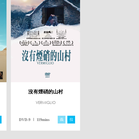
沒有煙硝的山村
VERMIGLIO
義
拉
DVD-9
119mins