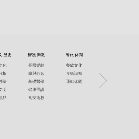
文 歷史
醫護 衛教
餐旅 休閒
紀錄片
文化
長照樂齡
餐飲文化
環境生態
分析
腦與心智
食衛認知
兩性平權
哲學
基礎醫學
運動休閒
社政人文
文明
健康照護
生命關懷
觀點
食安衛教
疾病保健
銀髮樂齡