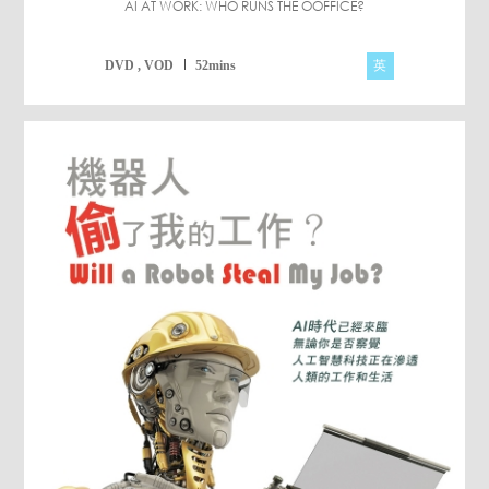
AI AT WORK: WHO RUNS THE OOFFICE?
英
DVD , VOD
52mins