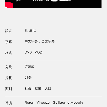
英
法
日
語言
中繁字幕，英文字幕
字幕
DVD , VOD
格式
普遍級
分級
51分
片長
社會｜就業｜人口
類別
Florent Vinouze , Guillaume Mougin
導演