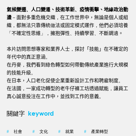
氣候變遷
、
人口變
遷
、技術革新
、
疫情衝擊、地
緣
政治動
盪
－
面對多重危機交織
，
在工作世界中，無論是個人或組
織
，
都無法只靠傳統
做
法或固定模式運作
，
他們必須培養
「
不確定性思維
」，
擁抱彈性
、
持續學習
、
不斷調
適
。
本片訪問思想專家和業界人士
，
探討「技能」在不確定的
年代中的真正意涵
。
在丹麥
，
我們看到綠色轉型如何帶動傳統產業進行大規模
的技能升級
。
在日本，人口老化促使企業重新設計工作和聘雇制度
。
在法國
，
一家成功轉型的老牛仔褲工坊透過賦能
，
讓員工
真心誠意投注在工作中，並找到工作的意義
。
keyword
關鍵字
#
社會
#
文化
#
就業
#
產業轉型