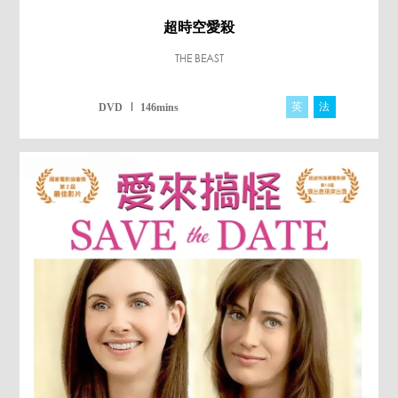
超時空愛殺
THE BEAST
英
法
DVD
146mins