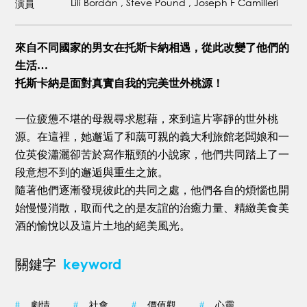
Lili Bordán , Steve Pound , Joseph F Camilleri
演員
來自不同國家的男女在托斯卡納相遇，從此改變了他們的
生活…
托斯卡納是面對真實自我的完美世外桃源！
一位疲憊不堪的母親尋求慰藉，來到這片寧靜的世外桃
源。在這裡，她邂逅了和藹可親的義大利旅館老闆娘和一
位英俊瀟灑卻苦於寫作瓶頸的小說家，他們共同踏上了一
段意想不到的邂逅與重生之旅。
隨著他們逐漸發現彼此的共同之處，他們各自的煩惱也開
始慢慢消散，取而代之的是友誼的治癒力量、精緻美食美
酒的愉悅以及這片土地的絕美風光。
keyword
關鍵字
#
劇情
#
社會
#
價值觀
#
心靈