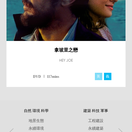
拿坡里之戀
HEY JOE
英
義
DVD
117mins
自然 環境 科學
建築 科技 軍事
地景生態
工程建設
永續環境
永續建築