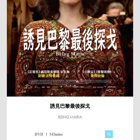
誘見巴黎最後探戈
BEING MARIA
法
DVD
143mins